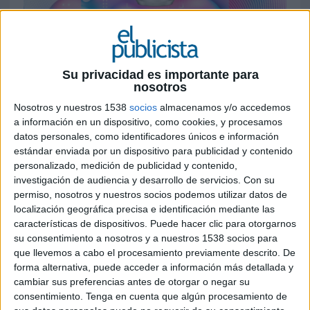
12 DE SEPTIEMBRE DE 2023
Se trata de una edición limitada de zero
azúcar que llega a España para dar la
Su privacidad es importante para
nosotros
oportunidad al consumidor de “viajar al año
3.000” y conocer cómo será el futuro
Nosotros y nuestros 1538
socios
almacenamos y/o accedemos
a información en un dispositivo, como cookies, y procesamos
Coca-Cola
anuncia en lanzamiento en España de
datos personales, como identificadores únicos e información
Coca-Cola 3000
, el nuevo sabor Zero Azúcar de
estándar enviada por un dispositivo para publicidad y contenido
personalizado, medición de publicidad y contenido,
edición limitada de su plataforma de innovación
investigación de audiencia y desarrollo de servicios.
Con su
Coca-Cola Creations. Una apuesta futurista en la
permiso, nosotros y nuestros socios podemos utilizar datos de
que, por primera vez, el sabor ha sido cocreado
localización geográfica precisa e identificación mediante las
conjuntamente con el apoyo de la inteligencia
características de dispositivos. Puede hacer clic para otorgarnos
artificial, y que llega también a una selección de
su consentimiento a nosotros y a nuestros 1538 socios para
mercados de todo el mundo, incluyendo Europa,
que llevemos a cabo el procesamiento previamente descrito. De
Estados Unidos, Canadá, China y África. El
forma alternativa, puede acceder a información más detallada y
lanzamiento incluye, además, una nueva
cambiar sus preferencias antes de otorgar o negar su
experiencia compartida en línea con la filosofía
consentimiento.
Tenga en cuenta que algún procesamiento de