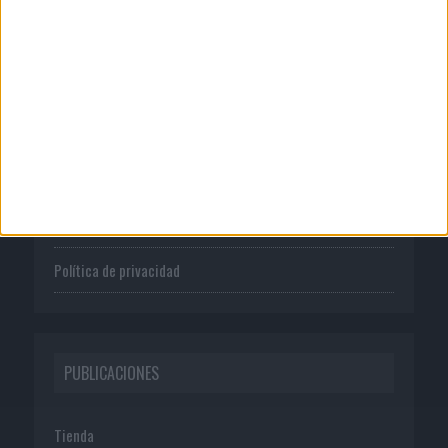
CORPORATIVO
Quienes somos
Publicidad
Normas de uso
Política de privacidad
PUBLICACIONES
Tienda