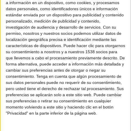
a información en un dispositivo, como cookies, y procesamos
otro motivo decortivo y corporativo que
datos personales, como identificadores únicos e información
identifique el restaurante como uno más de su
estándar enviada por un dispositivo para publicidad y contenido
cadena. Lo único que el visitante puede
personalizado, medición de publicidad y contenido,
encontrar en la fachada es una referencia
investigación de audiencia y desarrollo de servicios.
Con su
singular (el lema #Aquivanuestrologo).
permiso, nosotros y nuestros socios podemos utilizar datos de
localización geográfica precisa e identificación mediante las
El objetivo de la acción es reivindicar que el éxito
características de dispositivos. Puede hacer clic para otorgarnos
de la cadena (lleva más de 10 años sirviendo
su consentimiento a nosotros y a nuestros 1538 socios para
comida en la capital de España con diferentes
que llevemos a cabo el procesamiento previamente descrito. De
reconocimientos y criticas positivas) no reside en
forma alternativa, puede acceder a información más detallada y
cambiar sus preferencias antes de otorgar o negar su
su logo o naming, sino en el sabor de sus
consentimiento.
Tenga en cuenta que algún procesamiento de
hamburguesas. De esta forma ni en su fachada o
sus datos personales puede no requerir de su consentimiento,
carta figura ningún nombre, rótulo o logo
pero usted tiene el derecho de rechazar tal procesamiento. Sus
identificativo, tan solo el hashtag
preferencias se aplicarán solo a este sitio web. Puede cambiar
#Aquivanuestrologo. Una acción con la que
sus preferencias o retirar su consentimiento en cualquier
pretendían que los clientes pudiesen disfrutar del
momento volviendo a este sitio y haciendo clic en el botón
verdadero placer de comer sin saber en qué
"Privacidad" en la parte inferior de la página web.
restaurante se encontraban y que hiciesen
apuestas sobre ello a través de sus redes sociales,