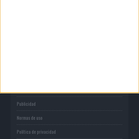
04/08/2026
‘El fútbol sin las personas’, de Dentsu
Creative para Orange
CORPORATIVO
Quienes somos
Publicidad
Normas de uso
Política de privacidad