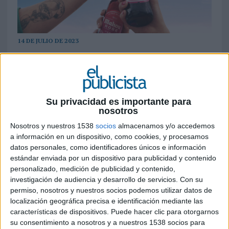
14 DE JULIO DE 2023
El spot invita de forma sugerente a probar
un sabor cervecero diferente a lo que
conocemos en España
Su privacidad es importante para
Mahou
presenta la primera campaña de Mahou
nosotros
Rosé, la novedosa cerveza con un refrescante
Nosotros y nuestros 1538
socios
almacenamos y/o accedemos
toque afrutado que salió al mercado el pasado
a información en un dispositivo, como cookies, y procesamos
mes de mayo. La marca amplía así su gama de
datos personales, como identificadores únicos e información
productos con el objetivo de seguir desarrollando
estándar enviada por un dispositivo para publicidad y contenido
la cultura cervecera en España e invitando a
personalizado, medición de publicidad y contenido,
nuevos paladares a entrar en las ocasiones
investigación de audiencia y desarrollo de servicios.
Con su
permiso, nosotros y nuestros socios podemos utilizar datos de
cerveceras.
localización geográfica precisa e identificación mediante las
características de dispositivos. Puede hacer clic para otorgarnos
De esta manera, Mahou sigue cumpliendo con su
su consentimiento a nosotros y a nuestros 1538 socios para
compromiso de potenciar el disfrute de cada