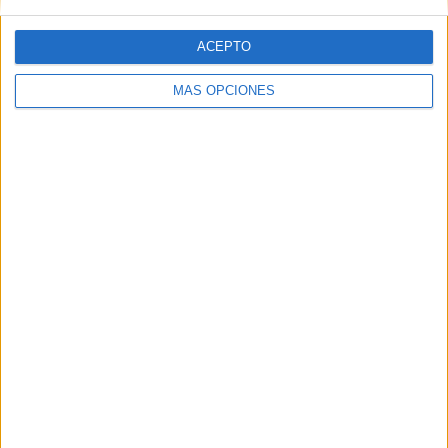
ACEPTO
SÍGUENOS EN FACEBOOK
MÁS OPCIONES
VÍDEO DESTACADO