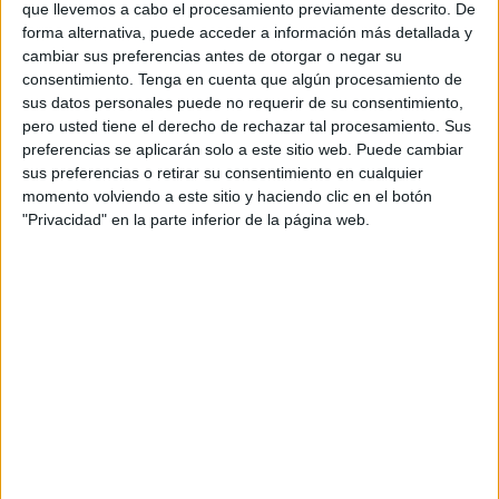
que llevemos a cabo el procesamiento previamente descrito. De
encuentro con el mejor sabor cervecero.
forma alternativa, puede acceder a información más detallada y
cambiar sus preferencias antes de otorgar o negar su
La campaña, elaborada por la agencia
&Rosàs
,
consentimiento.
Tenga en cuenta que algún procesamiento de
pone el foco en la búsqueda de los inesperado a
sus datos personales puede no requerir de su consentimiento,
través de unos códigos muy jóvenes y
pero usted tiene el derecho de rechazar tal procesamiento. Sus
rompedores; mostrando un encuentro entre
preferencias se aplicarán solo a este sitio web. Puede cambiar
amigos donde continuamente disfrutan de
sus preferencias o retirar su consentimiento en cualquier
situaciones algo “inesperadas”. Además, se
momento volviendo a este sitio y haciendo clic en el botón
retratan diferentes momentos y situaciones que
"Privacidad" en la parte inferior de la página web.
se viven durante el verano en zonas urbanas o
entornos naturales. Por ejemplo, una terraza de
bar en la que disfrutar de unas Mahou Rosé con
amigos, la peluquería donde realizarse ese
cambio de imagen tan inesperado o la playa...
“Con esta campaña queremos poner de
manifiesto nuestra ambición por desarrollar
nuevos sabores cerveceros con los que todo el
mundo disfrute y que den respuesta a los gustos
y preferencias de nuestros consumidores. A la vez