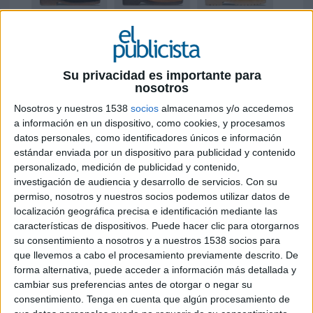
19 DE JUNIO DE 2019
Su privacidad es importante para
nosotros
El acuerdo permite a la firma española
entrar en la cartera de productos del
Nosotros y nuestros 1538
socios
almacenamos y/o accedemos
segundo mayor marketplace de moda en
a información en un dispositivo, como cookies, y procesamos
España y aumentar así sus ventas un 20%
datos personales, como identificadores únicos e información
estándar enviada por un dispositivo para publicidad y contenido
personalizado, medición de publicidad y contenido,
Masaltos.com
ha firmado un acuerdo con
El
investigación de audiencia y desarrollo de servicios.
Con su
Corte Inglés
para vender su calzado especial a
permiso, nosotros y nuestros socios podemos utilizar datos de
través de su web. La alianza incluye un surtido de
localización geográfica precisa e identificación mediante las
más de 100 modelos diferentes de zapatos del
características de dispositivos. Puede hacer clic para otorgarnos
catálogo en la web que gestiona una media de
su consentimiento a nosotros y a nuestros 1538 socios para
15.000 envíos diarios con un ticket medio
que llevemos a cabo el procesamiento previamente descrito. De
superior a 100 euros.
forma alternativa, puede acceder a información más detallada y
cambiar sus preferencias antes de otorgar o negar su
El Corte Inglés ha facturado casi 5 millones de
consentimiento.
Tenga en cuenta que algún procesamiento de
euros en el año fiscal 2017 y se sitúa como el