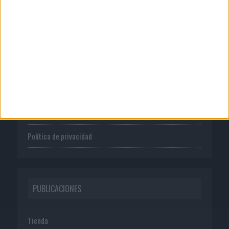
CORPORATIVO
Quienes somos
Publicidad
Normas de uso
Política de privacidad
PUBLICACIONES
Tienda