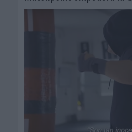
06/08/2026
|
FRIGO Y UNIQLO LANZAN UNA COLECCIÓN PERSONALIZA
06/08/2026
|
LA IA ESTÁ SUBIENDO EL LISTÓN DE LA CREATIVIDAD
05/08/2026
|
BEON WORLDWIDE LANZA RAÍZ URBANA PARA TRANSFOR
05/08/2026
|
FABRA COMUNICACIÓN INCORPORA A CASONÁ Y ASUME 
05/08/2026
|
LOPESAN HOTELS & RESORTS ACERCA EL PARAÍSO CAN
05/08/2026
|
LUIS ARQUILLOS (BURGO DE ARIAS): “LA CONSTRUCCIÓ
MONEDA”
04/08/2026
|
‘EL PARAÍSO MÁS CERCA’, DE 22GRADOS PARA LOPESA
04/08/2026
|
‘LA ÚNICA CERVEZA DEL MUNDO QUE SE DISFRUTA DOS 
04/08/2026
|
‘EL FÚTBOL SIN LAS PERSONAS’, DE DENTSU CREATIVE
04/08/2026
|
CAPAZ, LA CERVEZA QUE CONVIERTE CADA BOTELLA EN
04/08/2026
|
BABARIA Y MAXIBON SON ‘EL MATCH PERFECTO DEL VE
04/08/2026
|
AUDIBLE REIVINDICA EL PODER TRANSFORMADOR DEL A
03/08/2026
|
‘VUELVE EL FÚTBOL. VUELVE A SOÑAR’, DE VML PARA MO