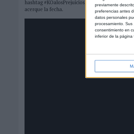
hashtag #KOalosPrejuicios, donde poco a poco i
previamente descrito
acerque la fecha.
preferencias antes d
datos personales pue
procesamiento. Sus p
consentimiento en cu
inferior de la página
M