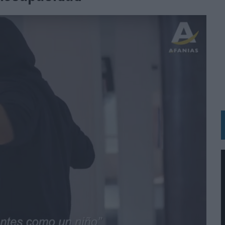
BLE INSPIRADA EN CORNETTO, CALIPPO Y SOLERO
MAR EL PATRIMONIO HISTÓRICO EN ACTIVOS CULTURALES Y ECONÓMICOS
LA GESTIÓN DE SUS RELACIONES CON LOS MEDIOS
ARIO EN SU ÚLTIMA CAMPAÑA INTERNACIONAL
N DE MARCA A LARGO PLAZO Y LA MEDICIÓN SON DOS CARAS DE LA MISMA
N HOTELS & RESORTS
VECES’, DE INUSUALY PARA CERVEZA CAPAZ
 PARA ORANGE
 UNA OPORTUNIDAD DE INCLUSIÓN
RANO’
UDIO EN SU NUEVA CAMPAÑA GLOBAL DE MARCA
VISTAR