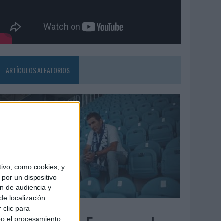
ARTÍCULOS ALEATORIOS
ivo, como cookies, y
por un dispositivo
ón de audiencia y
de localización
6/08/2026
 clic para
bo el procesamiento