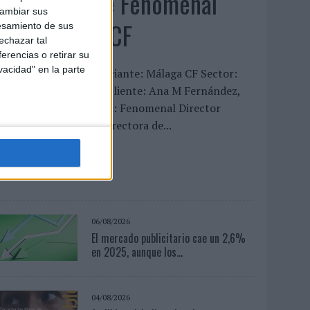
‘La vuelta’, de Fenomenal
cambiar sus
para Málaga CF
esamiento de sus
echazar tal
erencias o retirar su
vacidad" en la parte
FICHA TÉCNICA Anunciante: Málaga CF Sector:
ervicios Contacto del cliente: Ana M Fernández,
ergio Valencia Agencia: Fenomenal Director
reativo: David Titos Directora de...
LEER MÁS
06/08/2026
El mercado publicitario cae un 2,6%
en 2025, aunque los...
04/08/2026