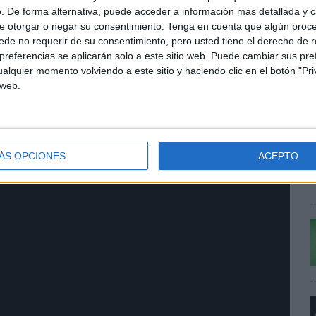
rá rebelando más detalles del evento a medida que se
. De forma alternativa, puede acceder a información más detallada y 
e otorgar o negar su consentimiento.
Tenga en cuenta que algún proc
de no requerir de su consentimiento, pero usted tiene el derecho de r
referencias se aplicarán solo a este sitio web. Puede cambiar sus pref
alquier momento volviendo a este sitio y haciendo clic en el botón "Pri
 web.
s
S
c
ÁS OPCIONES
ACEPTO