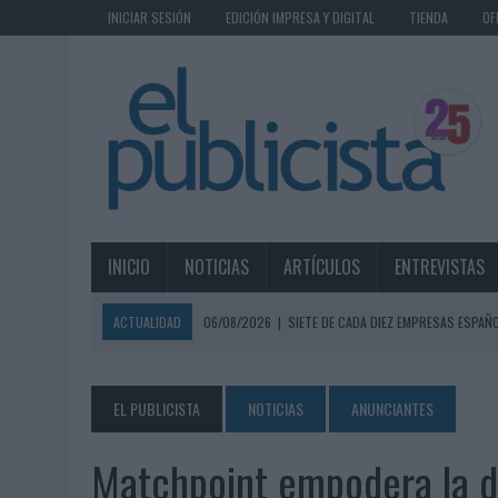
INICIAR SESIÓN
EDICIÓN IMPRESA Y DIGITAL
TIENDA
OF
INICIO
NOTICIAS
ARTÍCULOS
ENTREVISTAS
ACTUALIDAD
06/08/2026
|
SIETE DE CADA DIEZ EMPRESAS ESPAÑ
06/08/2026
|
EL MERCADO PUBLICITARIO CAE UN 2,6% EN 2025, A
06/08/2026
|
LA TELEVISIÓN SIGUE LIDERANDO EL CONSUMO DE MEDI
EL PUBLICISTA
NOTICIAS
ANUNCIANTES
06/08/2026
|
EL USO DE LA IA GENERATIVA ALCANZA YA AL 62% DE L
Matchpoint empodera la d
06/08/2026
|
SYSTEM1 NOMBRA A KIMBERLY BASTONI COMO NUEVA D