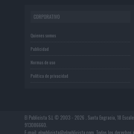
CORPORATIVO
Quienes somos
Publicidad
Normas de uso
Política de privacidad
El Publicista S.L © 2003 - 2026 . Santa Engracia, 18 Escal
913086660.
E-mail: elpublicista@elpublicista.com. Todos los derech