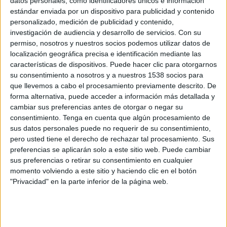
datos personales, como identificadores únicos e información
La acción, realizada por la agencia Sra. Rushmore,
estándar enviada por un dispositivo para publicidad y contenido
personalizado, medición de publicidad y contenido,
está compuesta por tres spots de 25 segundos
investigación de audiencia y desarrollo de servicios.
Con su
donde la marca plantea divertidas preguntas a
permiso, nosotros y nuestros socios podemos utilizar datos de
los espectadores en forma de test. La persona
localización geográfica precisa e identificación mediante las
que conozca la respuesta es porque “ya tiene
características de dispositivos. Puede hacer clic para otorgarnos
unos añitos para empezar a cuidarte”.
su consentimiento a nosotros y a nuestros 1538 socios para
que llevemos a cabo el procesamiento previamente descrito. De
Los anuncios estarán en antena hasta mediados
forma alternativa, puede acceder a información más detallada y
de junio. Adicionalmente, la marca está llevando
cambiar sus preferencias antes de otorgar o negar su
a cabo una acción especial donde caras conocidas
consentimiento.
Tenga en cuenta que algún procesamiento de
como Jesús Vázquez, Cristian Gálvez, Ramón
sus datos personales puede no requerir de su consentimiento,
Fuentes y Alejandra Prats, cuentan a los
pero usted tiene el derecho de rechazar tal procesamiento. Sus
televidentes cómo y qué tan importante es para
preferencias se aplicarán solo a este sitio web. Puede cambiar
sus preferencias o retirar su consentimiento en cualquier
ellos el desayuno y cuáles son sus consejos para
momento volviendo a este sitio y haciendo clic en el botón
comenzar el día con energía.
"Privacidad" en la parte inferior de la página web.
IMPRIMIR