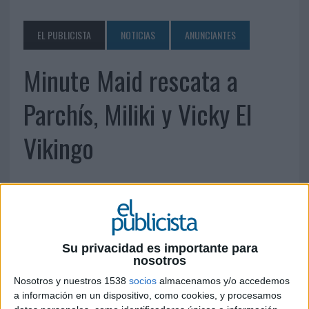
EL PUBLICISTA
NOTICIAS
ANUNCIANTES
Minute Maid rescata a
Parchís, Miliki y Vicky El
Vikingo
2 DE JUNIO DE 2009
Estos personajes protagonizarán la nueva
campaña de Minute Maid Antiox
Coca Cola ha lanzado una nueva campaña de
Su privacidad es importante para
nosotros
Minute Maid Antiox, cuyos spots de televisión
están protagonizados por grupos y personajes
Nosotros y nuestros 1538
socios
almacenamos y/o accedemos
emblemáticos para muchos españoles.
a información en un dispositivo, como cookies, y procesamos