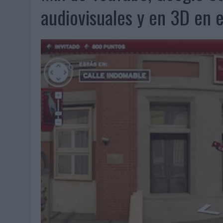
07/08/2026
|
CUANDO SE APAGUE EL SOL, EL ECLIPSE DE 2026 POND
audiovisuales y en 3D en 
06/08/2026
|
‘LA VUELTA’, DE FENOMENAL PARA MÁLAGA CF
06/08/2026
|
SIETE DE CADA DIEZ EMPRESAS ESPAÑOLAS NO INTEGRA
06/08/2026
|
LA TELEVISIÓN SIGUE LIDERANDO EL CONSUMO DE MEDI
06/08/2026
|
EL USO DE LA IA GENERATIVA ALCANZA YA AL 62% DE L
06/08/2026
|
SYSTEM1 NOMBRA A KIMBERLY BASTONI COMO NUEVA D
06/08/2026
|
FRIGO Y UNIQLO LANZAN UNA COLECCIÓN PERSONALIZA
06/08/2026
|
LA IA ESTÁ SUBIENDO EL LISTÓN DE LA CREATIVIDAD
05/08/2026
|
BEON WORLDWIDE LANZA RAÍZ URBANA PARA TRANSFOR
05/08/2026
|
FABRA COMUNICACIÓN INCORPORA A CASONÁ Y ASUME 
05/08/2026
|
LOPESAN HOTELS & RESORTS ACERCA EL PARAÍSO CAN
05/08/2026
|
LUIS ARQUILLOS (BURGO DE ARIAS): “LA CONSTRUCCIÓ
MONEDA”
04/08/2026
|
‘EL PARAÍSO MÁS CERCA’, DE 22GRADOS PARA LOPESA