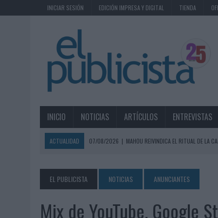
INICIAR SESIÓN
EDICIÓN IMPRESA Y DIGITAL
TIENDA
OF
INICIO
NOTICIAS
ARTÍCULOS
ENTREVISTAS
ACTUALIDAD
07/08/2026
|
MAHOU REIVINDICA EL RITUAL DE LA CA
07/08/2026
|
MG SPIRIT RELANZA SU MARCA CON UNA ESTRATEGIA 
07/08/2026
|
PATRÓN CONVIERTE EL NUEVO SINGLE DE ARÓN PIPER EN
EL PUBLICISTA
NOTICIAS
ANUNCIANTES
07/08/2026
|
EL VERANO PONE A PRUEBA LA ESTRATEGIA DIGITAL DE
Mix de YouTube, Google St
07/08/2026
|
VUELING CONVIERTE LOS RECUERDOS EN SOUVENIRS CO