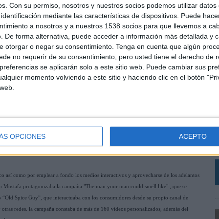
os.
Con su permiso, nosotros y nuestros socios podemos utilizar datos 
 y aconsejará para superar pruebas a lo largo del municipio, siempre bajo la premisa de
identificación mediante las características de dispositivos. Puede hacer
o ligarse a una chica en un bar poniendo voz de hombre o cómo hacer un tatuaje sin que
ntimiento a nosotros y a nuestros 1538 socios para que llevemos a ca
omo que "un hombre de verdad lo arregla todo" o "nunca pierde".
. De forma alternativa, puede acceder a información más detallada y 
e otorgar o negar su consentimiento.
Tenga en cuenta que algún proc
bles en una tienda virtual ubicada en la misma plataforma. El contenido del pueblo virtual
de no requerir de su consentimiento, pero usted tiene el derecho de r
o), con nuevas experiencias interactivas y juegos que tendrás que descubrir en este pueblo
referencias se aplicarán solo a este sitio web. Puede cambiar sus pref
alquier momento volviendo a este sitio y haciendo clic en el botón "Pri
 web.
L
 tradicionales -impresos y televisión- así como promociones en el punto de venta, redes
e
 el proyecto, liderado creativamente por el español Xabi Liceaga, vicepresidente
ÁS OPCIONES
ACEPTO
a
co así como por emplear a fondo los medios interactivos y aprovecharse de los adelantos
ah Mustafa protagonizaba la campaña "The man your man could smell like" , que se
vo “Old Spice Guy”, que interactuaba con los consumidores desde su propio canal de
 otras redes. la campaña constaba de más de 160 vídeos personalizados, además del