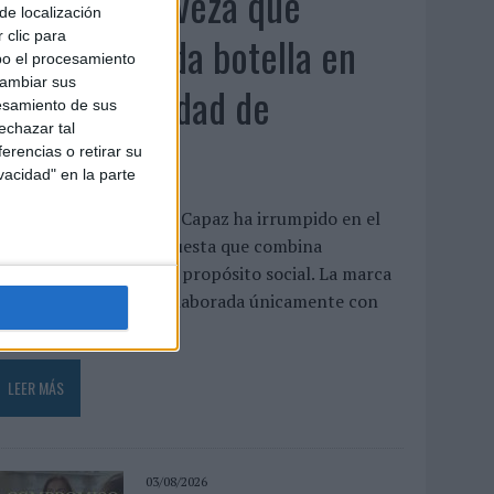
Capaz, la cerveza que
de localización
convierte cada botella en
 clic para
bo el procesamiento
cambiar sus
una oportunidad de
esamiento de sus
echazar tal
inclusión
erencias o retirar su
vacidad" en la parte
a cervecera madrileña Capaz ha irrumpido en el
mercado con una propuesta que combina
laboración artesanal y propósito social. La marca
presenta una cerveza elaborada únicamente con
gua, malta,...
LEER MÁS
03/08/2026