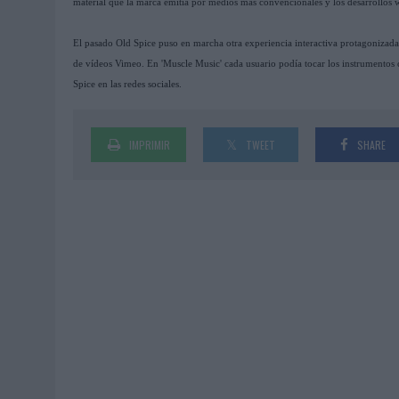
material que la marca emitía por medios más convencionales y los desarrollos 
El pasado Old Spice puso en marcha otra experiencia interactiva protagonizada
de vídeos Vimeo. En 'Muscle Music' cada usuario podía tocar los instrumentos 
Spice en las redes sociales.
IMPRIMIR
TWEET
SHARE