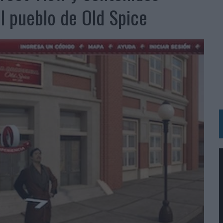
RÁ A PRUEBA LA CREATIVIDAD DE LAS MARCAS
el pueblo de Old Spice
N LA INFANCIA EN SU ESTRATEGIA
OS EN VERANO Y SUPERA AL MÓVIL COMO DISPOSITIVO MÁS UTILIZADO
OS ESPAÑOLES
IRECTORA COMERCIAL GLOBAL
BLE INSPIRADA EN CORNETTO, CALIPPO Y SOLERO
MAR EL PATRIMONIO HISTÓRICO EN ACTIVOS CULTURALES Y ECONÓMICOS
LA GESTIÓN DE SUS RELACIONES CON LOS MEDIOS
ARIO EN SU ÚLTIMA CAMPAÑA INTERNACIONAL
N DE MARCA A LARGO PLAZO Y LA MEDICIÓN SON DOS CARAS DE LA MISMA
N HOTELS & RESORTS