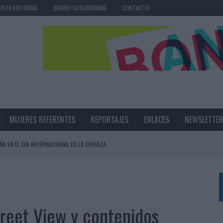
ERTA EDITORIAL
QUIERO SUSCRIBIRME
CONTACTO
MUJERES REFERENTES
REPORTAJES
ENLACES
NEWSLETTE
ÑA EN EL DÍA INTERNACIONAL DE LA CERVEZA
360º CENTRADA EN EL ORIGEN BARCELONÉS
 UNA EXPERIENCIA DE MARCA EN IBIZA
 LAS MARCAS
reet View y contenidos
N IA