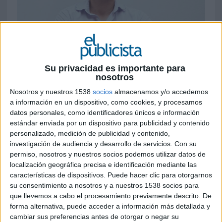
Su privacidad es importante para
25 DE JULIO DE 2019
nosotros
Se incorpora al club de eSports de la
Nosotros y nuestros 1538
socios
almacenamos y/o accedemos
a información en un dispositivo, como cookies, y procesamos
empresa de telecomunicaciones en calidad
datos personales, como identificadores únicos e información
de CEO y máximo responsable del
estándar enviada por un dispositivo para publicidad y contenido
desarrollo de negocio y comercial del club
personalizado, medición de publicidad y contenido,
investigación de audiencia y desarrollo de servicios.
Con su
Movistar Riders ha anunciado la incorporación de
permiso, nosotros y nuestros socios podemos utilizar datos de
Carlos García Acevedo como nuevo CEO
localización geográfica precisa e identificación mediante las
responsable del desarrollo de negocio y
características de dispositivos. Puede hacer clic para otorgarnos
comercial del club. Desde esta posición trabajará
su consentimiento a nosotros y a nuestros 1538 socios para
mano a mano con Fernando Piquer, que
que llevemos a cabo el procesamiento previamente descrito. De
continuará siendo consejero delegado del club,
forma alternativa, puede acceder a información más detallada y
liderando su estrategia global y deportiva. La
cambiar sus preferencias antes de otorgar o negar su