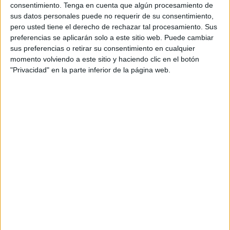
nueva estructura de la compañía se organizará,
consentimiento.
Tenga en cuenta que algún procesamiento de
sus datos personales puede no requerir de su consentimiento,
por lo tanto, en torno a 2 consejeros delegados
pero usted tiene el derecho de rechazar tal procesamiento. Sus
con funciones diferenciadas dentro de Movistar
preferencias se aplicarán solo a este sitio web. Puede cambiar
Riders. “La incorporación de Carlos al equipo
sus preferencias o retirar su consentimiento en cualquier
directivo es una clara apuesta por la evolución de
momento volviendo a este sitio y haciendo clic en el botón
Movistar Riders como marca de entretenimiento
"Privacidad" en la parte inferior de la página web.
global. Esto se articulará a través de la
generación de nuevas vías de negocio que
apoyen el área deportiva, como comenzamos a
hacer en el pasado año con nuestra estrategia de
licensing o la entrada de nuevos patrocinadores
como Mahou”, comenta Fernando Piquer.
Carlos García Acevedo tiene una sólida
trayectoria en el área comercial de los principales
grupos de comunicación españoles como PRISA o
Zeta, del que ha sido director general comercial,
y amplia experiencia en entornos disruptivos y de
innovación. Licenciado en Administración y