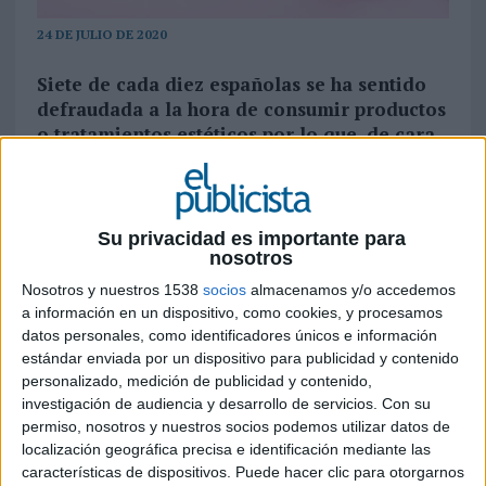
24 DE JULIO DE 2020
Siete de cada diez españolas se ha sentido
defraudada a la hora de consumir productos
o tratamientos estéticos por lo que, de cara
a la compra, más del 90% le da importancia
a las opiniones y experiencias de otras
mujeres que ya lo han probado, donde el
69% de las españolas obtiene información
Su privacidad es importante para
sobre belleza a través de buscadores de
nosotros
internet y solo un 48% confía en
influencers
Nosotros y nuestros 1538
socios
almacenamos y/o accedemos
a información en un dispositivo, como cookies, y procesamos
No cabe la menor duda de que el aspecto físico es
datos personales, como identificadores únicos e información
una cuestión que preocupa a las mujeres
estándar enviada por un dispositivo para publicidad y contenido
españolas. Muestra de ello es la cantidad de
personalizado, medición de publicidad y contenido,
artículos, foros y blogs sobre belleza femenina
investigación de audiencia y desarrollo de servicios.
Con su
que conviven día a día fuera y dentro de internet.
permiso, nosotros y nuestros socios podemos utilizar datos de
localización geográfica precisa e identificación mediante las
Un sinfín de información que a menudo abruma y
características de dispositivos. Puede hacer clic para otorgarnos
complica la toma de decisiones. Casi el 70% de las