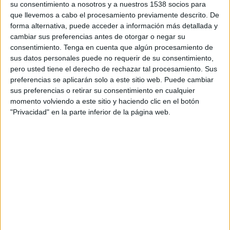
su consentimiento a nosotros y a nuestros 1538 socios para
mujeres españolas asegura haber comprado o
que llevemos a cabo el procesamiento previamente descrito. De
probado alguna vez un producto o tratamiento
forma alternativa, puede acceder a información más detallada y
estético que prometía milagros y que finalmente
cambiar sus preferencias antes de otorgar o negar su
no dio el resultado esperado. De ahí que el 90% le
consentimiento.
Tenga en cuenta que algún procesamiento de
de importancia a las opiniones y experiencias de
sus datos personales puede no requerir de su consentimiento,
otras mujeres que ya lo han probado.
pero usted tiene el derecho de rechazar tal procesamiento. Sus
preferencias se aplicarán solo a este sitio web. Puede cambiar
Así se desprende del estudio
Belleza y fuentes de
sus preferencias o retirar su consentimiento en cualquier
información 2020
, realizado por
My Top Beauty
,
momento volviendo a este sitio y haciendo clic en el botón
una nueva plataforma integral de belleza y
"Privacidad" en la parte inferior de la página web.
bienestar que nace con el objetivo de responder a
esta demanda informativa, solventando a su vez
el problema de la sobreinformación que
actualmente existe en el universo
beauty
. El
estudio, realizado en colaboración con ODEC,
pone de manifiesto algo que todos intuíamos: las
españolas consultan sus inquietudes relacionadas
con la belleza, principalmente, realizando
búsquedas en internet a través de Google (69%) y