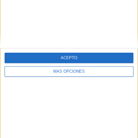
ARTÍCULOS ALEATORIOS
ACEPTO
MÁS OPCIONES
04/08/2026
‘La única cerveza del mundo
que se disfruta dos veces’,
de Inusualy para Cerveza