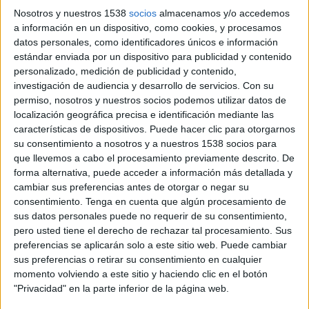
Nosotros y nuestros 1538
socios
almacenamos y/o accedemos
a información en un dispositivo, como cookies, y procesamos
datos personales, como identificadores únicos e información
estándar enviada por un dispositivo para publicidad y contenido
personalizado, medición de publicidad y contenido,
investigación de audiencia y desarrollo de servicios.
Con su
permiso, nosotros y nuestros socios podemos utilizar datos de
localización geográfica precisa e identificación mediante las
características de dispositivos. Puede hacer clic para otorgarnos
su consentimiento a nosotros y a nuestros 1538 socios para
que llevemos a cabo el procesamiento previamente descrito. De
forma alternativa, puede acceder a información más detallada y
12 DE DICIEMBRE DE 2007
cambiar sus preferencias antes de otorgar o negar su
consentimiento.
Tenga en cuenta que algún procesamiento de
La ONCE y Fundación ONCE han presentado hoy
sus datos personales puede no requerir de su consentimiento,
su nueva campaña de publicidad institucional.
pero usted tiene el derecho de rechazar tal procesamiento. Sus
La acción, titulada “Papel”, intenta concienciar a
preferencias se aplicarán solo a este sitio web. Puede cambiar
las personas para que se
impliquen en el avance
sus preferencias o retirar su consentimiento en cualquier
de los derechos y calidad de vida de las
personas
momento volviendo a este sitio y haciendo clic en el botón
"Privacidad" en la parte inferior de la página web.
con discapacidad, a la vez que reivindica que las
leyes deberían de ser algo más que un papel.