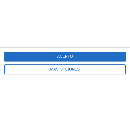
ARTÍCULOS ALEATORIOS
ACEPTO
MÁS OPCIONES
04/08/2026
Capaz, la cerveza que
convierte cada botella en