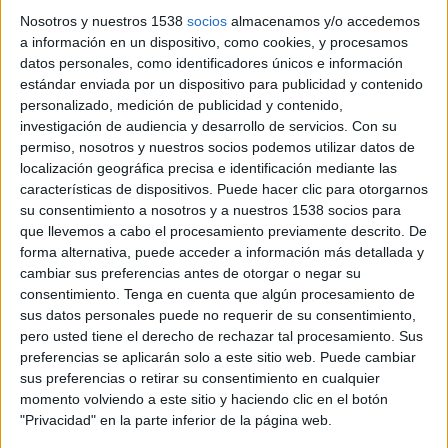
Nosotros y nuestros 1538
socios
almacenamos y/o accedemos
a información en un dispositivo, como cookies, y procesamos
datos personales, como identificadores únicos e información
estándar enviada por un dispositivo para publicidad y contenido
personalizado, medición de publicidad y contenido,
investigación de audiencia y desarrollo de servicios.
Con su
permiso, nosotros y nuestros socios podemos utilizar datos de
localización geográfica precisa e identificación mediante las
9 DE MAYO DE 2011
características de dispositivos. Puede hacer clic para otorgarnos
su consentimiento a nosotros y a nuestros 1538 socios para
Orlando entra con este producto en un nuevo
que llevemos a cabo el procesamiento previamente descrito. De
nicho de mercado. La campaña de lanzamiento se
forma alternativa, puede acceder a información más detallada y
cambiar sus preferencias antes de otorgar o negar su
emitirá en agosto por televisión
consentimiento.
Tenga en cuenta que algún procesamiento de
Orlando lanza el nuevo Pan Pizza. Se trata de un preparado de tomate para untar
sus datos personales puede no requerir de su consentimiento,
que pretende ofrecer una solución rápida, saludable, fácil y económica a
pero usted tiene el derecho de rechazar tal procesamiento. Sus
cualquier comida. Según la marca, "el test de producto obtuvo excelentes
preferencias se aplicarán solo a este sitio web. Puede cambiar
resultados". El consumidor lo valoró muy positivamente, tanto a nivel de
sus preferencias o retirar su consentimiento en cualquier
producto como en intención de compra. Un 72% de los participantes que
momento volviendo a este sitio y haciendo clic en el botón
"Privacidad" en la parte inferior de la página web.
realizaron el test de producto afirman que les “gusta bastante”. En este sentido, los
ingredientes y su sabor a especias es lo que más les gusta. Además, un 77%