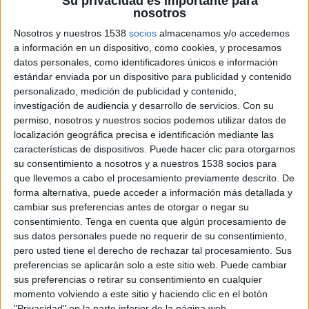
Su privacidad es importante para
nosotros
Nosotros y nuestros 1538
socios
almacenamos y/o accedemos
a información en un dispositivo, como cookies, y procesamos
22 DE NOVIEMBRE DE 2017
datos personales, como identificadores únicos e información
estándar enviada por un dispositivo para publicidad y contenido
La marca de zapatillas Pompeii ha lanzado
personalizado, medición de publicidad y contenido,
una iniciativa para que los más valientes,
investigación de audiencia y desarrollo de servicios.
Con su
aquellos que no ven lo que compran, se
permiso, nosotros y nuestros socios podemos utilizar datos de
beneficien de un 40% de descuento
localización geográfica precisa e identificación mediante las
características de dispositivos. Puede hacer clic para otorgarnos
Para el consumidor, comprar a ciegas el producto
su consentimiento a nosotros y a nuestros 1538 socios para
más barato de una web solo por ser Black Friday
que llevemos a cabo el procesamiento previamente descrito. De
es una mala idea. Sin embargo, hay marcas que
forma alternativa, puede acceder a información más detallada y
utilizan esta estrategia para atraer al gran
cambiar sus preferencias antes de otorgar o negar su
público revitalizando su canal de compras online.
consentimiento.
Tenga en cuenta que algún procesamiento de
Esta vez, la marca de zapatillas Pompeii ha
sus datos personales puede no requerir de su consentimiento,
pero usted tiene el derecho de rechazar tal procesamiento. Sus
vestido de negro su página web e invita a los
preferencias se aplicarán solo a este sitio web. Puede cambiar
usuarios a comprar en ella, totalmente al azar,
sus preferencias o retirar su consentimiento en cualquier
para hacerse con un descuento del 40%. La marca
momento volviendo a este sitio y haciendo clic en el botón
romperá el enigma el viernes y durante una hora,
"Privacidad" en la parte inferior de la página web.