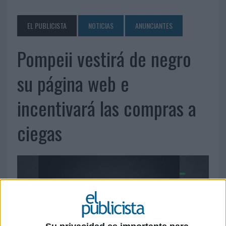
EL PUBLICISTA
NOTICIAS
ANUNCIANTES
Pompeii vestirá de negro
su página web e
incentivará las compras a
ciegas