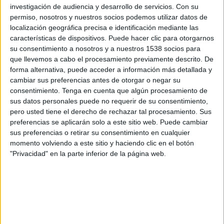
investigación de audiencia y desarrollo de servicios.
Con su
límites de lo que es posible en el diseño de moda
permiso, nosotros y nuestros socios podemos utilizar datos de
utilizando una tecnología revolucionaria.
localización geográfica precisa e identificación mediante las
características de dispositivos. Puede hacer clic para otorgarnos
El vestido de Adobe x Christian Cowan,
su consentimiento a nosotros y a nuestros 1538 socios para
impulsado por la tecnología de Primrose, debutó
que llevemos a cabo el procesamiento previamente descrito. De
como look principal de la nueva colección
forma alternativa, puede acceder a información más detallada y
Otoño/Invierno en el desfile del diseñador. El
cambiar sus preferencias antes de otorgar o negar su
exclusivo diseño utiliza "pétalos" de cristal líquido
consentimiento.
Tenga en cuenta que algún procesamiento de
disperso en polímeros cortados con láser que
sus datos personales puede no requerir de su consentimiento,
cambian de aspecto electrónicamente para
pero usted tiene el derecho de rechazar tal procesamiento. Sus
convertirse en las icónicas estrellas de Cowan,
preferencias se aplicarán solo a este sitio web. Puede cambiar
sus preferencias o retirar su consentimiento en cualquier
dando vida al vestido en un instante.
momento volviendo a este sitio y haciendo clic en el botón
"Privacidad" en la parte inferior de la página web.
Bajo cada columna de pétalos hay una capa
inferior con una placa de circuito impreso
flexible, que permite que los pétalos alternen y
cambien entre tonos plateados y marfil. El
dinámico vestido abre posibilidades ilimitadas en
el diseño de moda, mostrando cómo la ropa