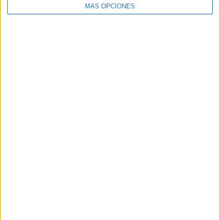
SHARE
MÁS OPCIONES
SHARE
ENVIAR
PIN
SÍGUENOS EN FACEBOOK