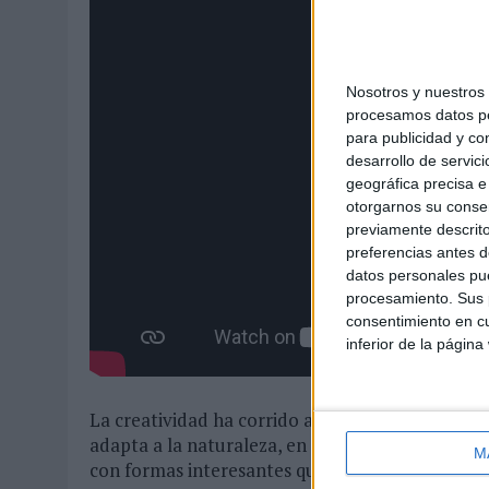
Nosotros y nuestro
procesamos datos per
para publicidad y co
desarrollo de servici
geográfica precisa e 
otorgarnos su conse
previamente descrito
preferencias antes d
datos personales pue
procesamiento. Sus p
consentimiento en cu
inferior de la página
La creatividad ha corrido a cargo de la agencia
adapta a la naturaleza, en lugar de modificarla
M
con formas interesantes que pudieran dar pie al 