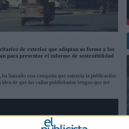
DE CHEIL SPAIN PARA SAMSUNG ELECTRONICS IBERIA
citarios de exterior que adaptan su forma a los
an para presentar el informe de sostenibilidad
a, ha lanzado una campaña que anuncia la publicación
 idea de que las vallas publicitarias tengan que ser
0