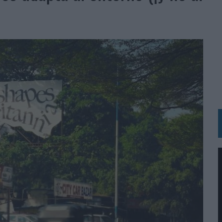
 LAS MARCAS
N IA
RÁ A PRUEBA LA CREATIVIDAD DE LAS MARCAS
N LA INFANCIA EN SU ESTRATEGIA
OS EN VERANO Y SUPERA AL MÓVIL COMO DISPOSITIVO MÁS UTILIZADO
OS ESPAÑOLES
IRECTORA COMERCIAL GLOBAL
BLE INSPIRADA EN CORNETTO, CALIPPO Y SOLERO
MAR EL PATRIMONIO HISTÓRICO EN ACTIVOS CULTURALES Y ECONÓMICOS
LA GESTIÓN DE SUS RELACIONES CON LOS MEDIOS
ARIO EN SU ÚLTIMA CAMPAÑA INTERNACIONAL
N DE MARCA A LARGO PLAZO Y LA MEDICIÓN SON DOS CARAS DE LA MISMA