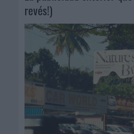
07/08/2026
|
EL VERANO PONE A PRUEBA LA ESTRATEGIA DIGITAL DE
revés!)
07/08/2026
|
VUELING CONVIERTE LOS RECUERDOS EN SOUVENIRS CO
07/08/2026
|
CUANDO SE APAGUE EL SOL, EL ECLIPSE DE 2026 POND
06/08/2026
|
‘LA VUELTA’, DE FENOMENAL PARA MÁLAGA CF
06/08/2026
|
SIETE DE CADA DIEZ EMPRESAS ESPAÑOLAS NO INTEGRA
06/08/2026
|
LA TELEVISIÓN SIGUE LIDERANDO EL CONSUMO DE MEDI
06/08/2026
|
EL USO DE LA IA GENERATIVA ALCANZA YA AL 62% DE L
06/08/2026
|
SYSTEM1 NOMBRA A KIMBERLY BASTONI COMO NUEVA D
06/08/2026
|
FRIGO Y UNIQLO LANZAN UNA COLECCIÓN PERSONALIZA
06/08/2026
|
LA IA ESTÁ SUBIENDO EL LISTÓN DE LA CREATIVIDAD
05/08/2026
|
BEON WORLDWIDE LANZA RAÍZ URBANA PARA TRANSFOR
05/08/2026
|
FABRA COMUNICACIÓN INCORPORA A CASONÁ Y ASUME 
05/08/2026
|
LOPESAN HOTELS & RESORTS ACERCA EL PARAÍSO CAN
05/08/2026
|
LUIS ARQUILLOS (BURGO DE ARIAS): “LA CONSTRUCCIÓ