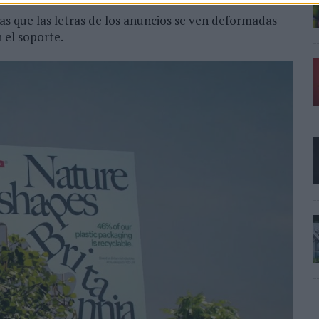
las que las letras de los anuncios se ven deformadas
n el soporte.