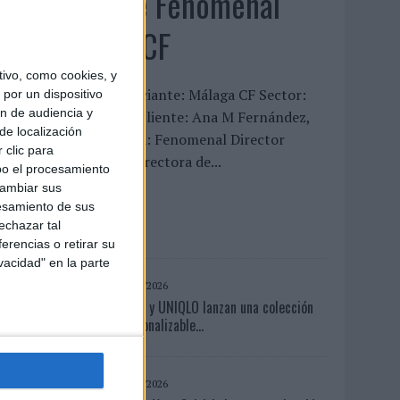
‘La vuelta’, de Fenomenal
para Málaga CF
ivo, como cookies, y
FICHA TÉCNICA Anunciante: Málaga CF Sector:
por un dispositivo
ón de audiencia y
ervicios Contacto del cliente: Ana M Fernández,
de localización
ergio Valencia Agencia: Fenomenal Director
 clic para
reativo: David Titos Directora de...
bo el procesamiento
cambiar sus
esamiento de sus
LEER MÁS
echazar tal
erencias o retirar su
vacidad" en la parte
06/08/2026
Frigo y UNIQLO lanzan una colección
personalizable...
07/08/2026