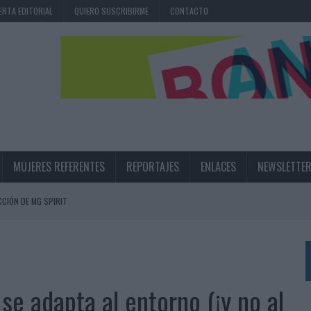
ERTA EDITORIAL
QUIERO SUSCRIBIRME
CONTACTO
MUJERES REFERENTES
REPORTAJES
ENLACES
NEWSLETTE
CIÓN DE MG SPIRIT
NA CAMPAÑA QUE CELEBRA SU REGRESO A PRIMERA DIVISIÓN
TERNACIONAL DE LA CERVEZA
360º CENTRADA EN EL ORIGEN BARCELONÉS
 se adapta al entorno (¡y no al
 UNA EXPERIENCIA DE MARCA EN IBIZA