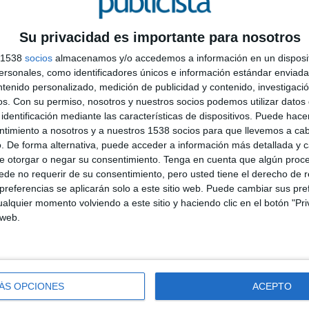
Su privacidad es importante para nosotros
s 1538
socios
almacenamos y/o accedemos a información en un disposit
sonales, como identificadores únicos e información estándar enviada 
ntenido personalizado, medición de publicidad y contenido, investigaci
s
os.
Con su permiso, nosotros y nuestros socios podemos utilizar datos 
S
identificación mediante las características de dispositivos. Puede hacer
c
ntimiento a nosotros y a nuestros 1538 socios para que llevemos a ca
. De forma alternativa, puede acceder a información más detallada y 
e otorgar o negar su consentimiento.
Tenga en cuenta que algún proc
de no requerir de su consentimiento, pero usted tiene el derecho de r
referencias se aplicarán solo a este sitio web. Puede cambiar sus pref
alquier momento volviendo a este sitio y haciendo clic en el botón "Pri
 web.
Talented
y el objetivo es mostrar cómo la marca se
. Los creativos buscaron soportes rodeados de árboles
ÁS OPCIONES
ACEPTO
desarrollo de la idea.