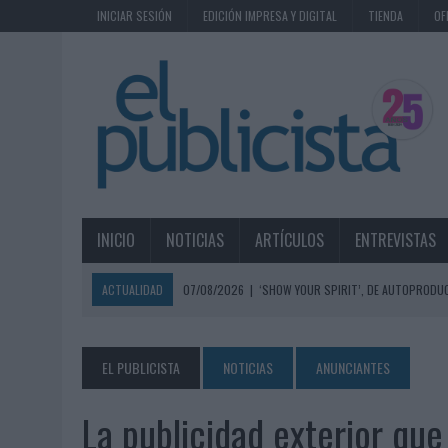
INICIAR SESIÓN
EDICIÓN IMPRESA Y DIGITAL
TIENDA
OF
INICIO
NOTICIAS
ARTÍCULOS
ENTREVISTAS
ACTUALIDAD
07/08/2026
|
‘SHOW YOUR SPIRIT’, DE AUTOPRODUC
07/08/2026
|
EL MÁLAGA CF CULMINA SU TRILOGÍA DE MARCA CON U
07/08/2026
|
MAHOU REIVINDICA EL RITUAL DE LA CAÑA EN EL DÍA IN
EL PUBLICISTA
NOTICIAS
ANUNCIANTES
07/08/2026
|
MG SPIRIT RELANZA SU MARCA CON UNA ESTRATEGIA 
La publicidad exterior que
07/08/2026
|
PATRÓN CONVIERTE EL NUEVO SINGLE DE ARÓN PIPER EN