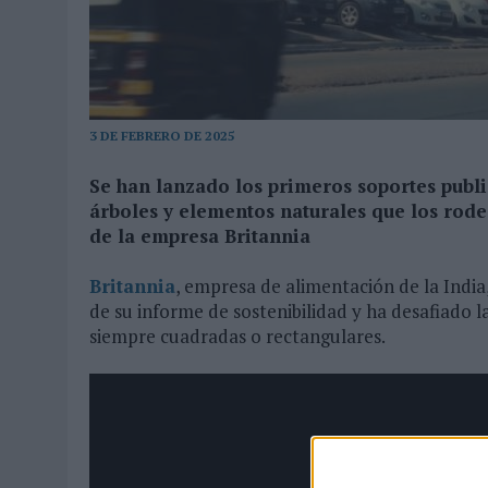
MONEDA”
07/08/2026
|
‘ALEXIA PUTELLAS X GALAXY Z FOLD8 – SIN LÍMITES’, 
3 DE FEBRERO DE 2025
Se han lanzado los primeros soportes publi
árboles y elementos naturales que los rode
de la empresa Britannia
Britannia
, empresa de alimentación de la Indi
de su informe de sostenibilidad y ha desafiado la
siempre cuadradas o rectangulares.