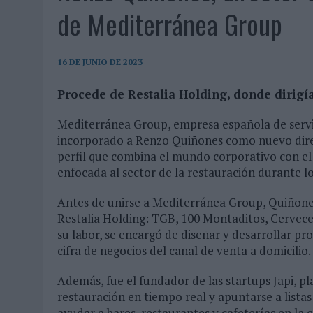
07/08/2026
|
EL VERANO PONE A PRUEBA LA ESTRATEGIA DIGITAL DE
de Mediterránea Group
07/08/2026
|
VUELING CONVIERTE LOS RECUERDOS EN SOUVENIRS CO
07/08/2026
|
CUANDO SE APAGUE EL SOL, EL ECLIPSE DE 2026 POND
16 DE JUNIO DE 2023
06/08/2026
|
‘LA VUELTA’, DE FENOMENAL PARA MÁLAGA CF
Procede de Restalia Holding, donde dirigía
06/08/2026
|
SIETE DE CADA DIEZ EMPRESAS ESPAÑOLAS NO INTEGRA
06/08/2026
|
LA TELEVISIÓN SIGUE LIDERANDO EL CONSUMO DE MEDI
Mediterránea Group, empresa española de servic
incorporado a Renzo Quiñones como nuevo direc
06/08/2026
|
EL USO DE LA IA GENERATIVA ALCANZA YA AL 62% DE L
perfil que combina el mundo corporativo con el
06/08/2026
|
SYSTEM1 NOMBRA A KIMBERLY BASTONI COMO NUEVA D
enfocada al sector de la restauración durante lo
06/08/2026
|
FRIGO Y UNIQLO LANZAN UNA COLECCIÓN PERSONALIZA
Antes de unirse a Mediterránea Group, Quiñones
06/08/2026
|
LA IA ESTÁ SUBIENDO EL LISTÓN DE LA CREATIVIDAD
Restalia Holding: TGB, 100 Montaditos, Cervec
su labor, se encargó de diseñar y desarrollar pr
05/08/2026
|
BEON WORLDWIDE LANZA RAÍZ URBANA PARA TRANSFOR
cifra de negocios del canal de venta a domicilio.
05/08/2026
|
FABRA COMUNICACIÓN INCORPORA A CASONÁ Y ASUME 
Además, fue el fundador de las startups Japi, p
05/08/2026
|
LOPESAN HOTELS & RESORTS ACERCA EL PARAÍSO CAN
restauración en tiempo real y apuntarse a listas
05/08/2026
|
LUIS ARQUILLOS (BURGO DE ARIAS): “LA CONSTRUCCIÓ
ayudar a bares, restaurantes y cafeterías en la