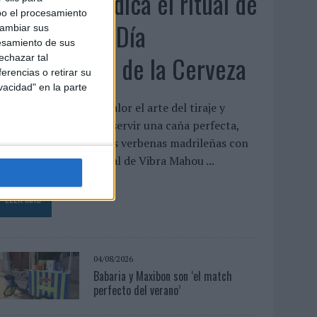
Mahou reivindica el ritual de
bo el procesamiento
la caña en el Día
cambiar sus
esamiento de sus
Internacional de la Cerveza
echazar tal
erencias o retirar su
vacidad" en la parte
a cervecera pone en valor el arte del tiraje y
esvela las claves para servir una caña perfecta,
demás de sumarse a las verbenas madrileñas con
a programación musical de Vibra Mahou ...
LEER MÁS
04/08/2026
Babaria y Maxibon son ‘el match
perfecto del verano’