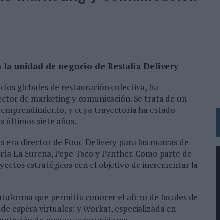
 LAS MARCAS
N IA
RÁ A PRUEBA LA CREATIVIDAD DE LAS MARCAS
 la unidad de negocio de Restalia Delivery
N LA INFANCIA EN SU ESTRATEGIA
OS EN VERANO Y SUPERA AL MÓVIL COMO DISPOSITIVO MÁS UTILIZADO
ios globales de restauración colectiva, ha
tor de marketing y comunicación. Se trata de un
OS ESPAÑOLES
 emprendimiento, y cuya trayectoria ha estado
IRECTORA COMERCIAL GLOBAL
s últimos siete años.
BLE INSPIRADA EN CORNETTO, CALIPPO Y SOLERO
 era director de Food Delivery para las marcas de
ería La Sureña, Pepe Taco y Panther. Como parte de
oyectos estratégicos con el objetivo de incrementar la
MAR EL PATRIMONIO HISTÓRICO EN ACTIVOS CULTURALES Y ECONÓMICOS
LA GESTIÓN DE SUS RELACIONES CON LOS MEDIOS
lataforma que permitía conocer el aforo de locales de
ARIO EN SU ÚLTIMA CAMPAÑA INTERNACIONAL
 de espera virtuales; y Workat, especializada en
N DE MARCA A LARGO PLAZO Y LA MEDICIÓN SON DOS CARAS DE LA MISMA
 captación de nuevos consumidores.