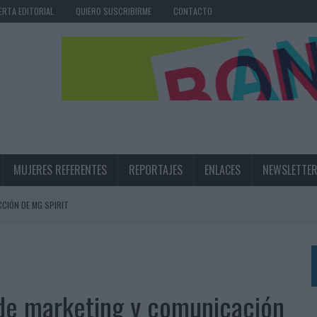
ERTA EDITORIAL
QUIERO SUSCRIBIRME
CONTACTO
MUJERES REFERENTES
REPORTAJES
ENLACES
NEWSLETTE
CIÓN DE MG SPIRIT
NA CAMPAÑA QUE CELEBRA SU REGRESO A PRIMERA DIVISIÓN
TERNACIONAL DE LA CERVEZA
360º CENTRADA EN EL ORIGEN BARCELONÉS
 de marketing y comunicación
 UNA EXPERIENCIA DE MARCA EN IBIZA