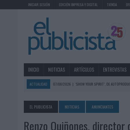
INICIAR SESIÓN
EDICIÓN IMPRESA Y DIGITAL
TIENDA
OF
INICIO
NOTICIAS
ARTÍCULOS
ENTREVISTAS
ACTUALIDAD
07/08/2026
|
‘SHOW YOUR SPIRIT’, DE AUTOPRODUC
07/08/2026
|
EL MÁLAGA CF CULMINA SU TRILOGÍA DE MARCA CON U
07/08/2026
|
MAHOU REIVINDICA EL RITUAL DE LA CAÑA EN EL DÍA IN
EL PUBLICISTA
NOTICIAS
ANUNCIANTES
07/08/2026
|
MG SPIRIT RELANZA SU MARCA CON UNA ESTRATEGIA 
Renzo Quiñones, director
07/08/2026
|
PATRÓN CONVIERTE EL NUEVO SINGLE DE ARÓN PIPER EN