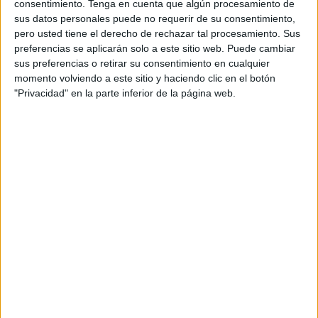
más de 25 años y que demuestra que el
consentimiento.
Tenga en cuenta que algún procesamiento de
deportista luso sigue sabiendo cómo revolucionar
sus datos personales puede no requerir de su consentimiento,
tanto fuera como dentro del césped.
pero usted tiene el derecho de rechazar tal procesamiento. Sus
preferencias se aplicarán solo a este sitio web. Puede cambiar
sus preferencias o retirar su consentimiento en cualquier
La acción es multimedia, ya que consta de spot,
momento volviendo a este sitio y haciendo clic en el botón
ejecuciones gráficas y diferentes contenidos con
"Privacidad" en la parte inferior de la página web.
los que da el salto a las principales redes sociales
como YouTube, Facebook, Instagram, X y TikTok.
En esta ocasión, bajo un nuevo lema que
comienza con un cliffhanger "Lo siento, me fui...",
Figo juega con los aficionados para acabar
sentenciando: "Me fui de un banco que no me
pagaba intereses diarios... y volvería a hacerlo".
De esta manera, el luso justifica su "fichaje" por
Revolut con una cuenta que le ofrece una
rentabilidad diaria y abraza el cambio. Incluso se
permite el lujo de presumir de su "alineación" con
el plan Ultra, lanzando un desafío directo al
espectador: "¿Te parece poco? Haber ganado lo
mismo que yo".