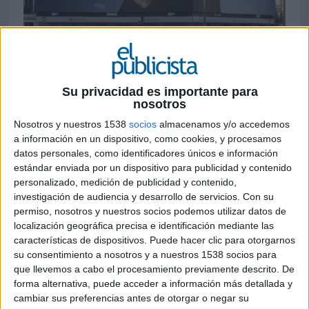
5 DE MAYO DE 2026
Su privacidad es importante para
nosotros
El exfutbolista portugués es la imagen del
banco para el año 2026
Nosotros y nuestros 1538
socios
almacenamos y/o accedemos
a información en un dispositivo, como cookies, y procesamos
El banco digital Revolut ha lanzado hoy su nueva
datos personales, como identificadores únicos e información
campaña publicitaria con el ex-futbolista Luís
estándar enviada por un dispositivo para publicidad y contenido
personalizado, medición de publicidad y contenido,
Figo como imagen principal. En ella, el
investigación de audiencia y desarrollo de servicios.
Con su
exgaláctico habla de la importancia de cuidar de
permiso, nosotros y nuestros socios podemos utilizar datos de
tu dinero, tomar las mejores decisiones y cambiar
localización geográfica precisa e identificación mediante las
de entidad de una manera que emite claros ecos
características de dispositivos. Puede hacer clic para otorgarnos
(con un evidente tono humorístico y algo
su consentimiento a nosotros y a nuestros 1538 socios para
polémico) al famoso fichaje del portugués por el
que llevemos a cabo el procesamiento previamente descrito. De
Real Madrid tras haber militado varias campañas
forma alternativa, puede acceder a información más detallada y
en el FC Barcelona. Un movimiento que cumple
cambiar sus preferencias antes de otorgar o negar su