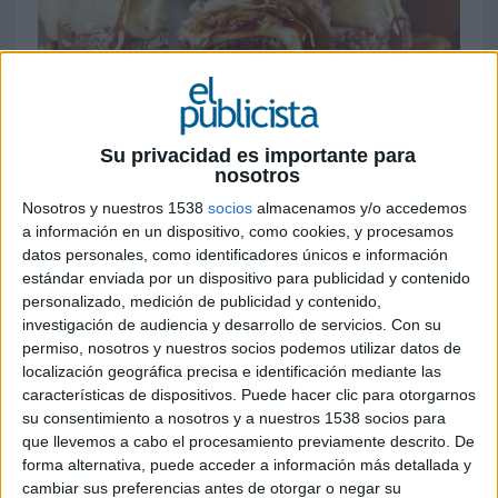
28 DE OCTUBRE DE 2019
Su privacidad es importante para
La marca de restauración ha desarrollado
nosotros
distintas acciones en sus redes sociales,
Nosotros y nuestros 1538
socios
almacenamos y/o accedemos
donde destaca un concurso que resucita a
a información en un dispositivo, como cookies, y procesamos
cinco emblemáticas personalidades
datos personales, como identificadores únicos e información
americanas
estándar enviada por un dispositivo para publicidad y contenido
personalizado, medición de publicidad y contenido,
Ribs
se consolida como una de las enseñas de
investigación de audiencia y desarrollo de servicios.
Con su
permiso, nosotros y nuestros socios podemos utilizar datos de
restauración en España que más apuesta por la
localización geográfica precisa e identificación mediante las
celebración de Halloween en sus
características de dispositivos. Puede hacer clic para otorgarnos
establecimientos. En esta ocasión, ha decorado
su consentimiento a nosotros y a nuestros 1538 socios para
sus restaurantes bajo el original concepto “
Rib
que llevemos a cabo el procesamiento previamente descrito. De
Stars
” y ha desarrollado diferentes acciones
forma alternativa, puede acceder a información más detallada y
pensadas para disfrutar de una “velada de
cambiar sus preferencias antes de otorgar o negar su