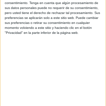
muerte”, que se prolongarán hasta el 3 de
consentimiento.
Tenga en cuenta que algún procesamiento de
noviembre.
sus datos personales puede no requerir de su consentimiento,
pero usted tiene el derecho de rechazar tal procesamiento. Sus
Halloween es una de las fiestas americanas por
preferencias se aplicarán solo a este sitio web. Puede cambiar
excelencia y una de las más celebradas en
sus preferencias o retirar su consentimiento en cualquier
España, por lo que para Ribs es una de las más
momento volviendo a este sitio y haciendo clic en el botón
"Privacidad" en la parte inferior de la página web.
importantes año tras año, al estar alineada con
su posicionamiento de enseña 100% americana.
Por ello, ha seguido un año más con la tradición
de tematizar sus locales en su versión “muerto
viviente”, a los que
en esta ocasión ha
incorporado a varias estrellas icónicas de
estados Unidos para que formen parte de
sus decorados
. Estos personajes se integran en
los diferentes elementos decorativos, haciendo
que cada local esté ambientado de una forma
única y especial, preparados para recibir a los
Ribsters, los seguidores más incondicionales de la
enseña, que también tendrán la opción de poder
pintarse con un “maquillaje de muerte”. Además,