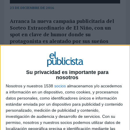
23 DE DICIEMBRE DE 2016
Arranca la nueva campaña publicitaria del
Sorteo Extraordinario de El Niño, con un
spot en clave de humor donde su
protagonista es alentado por sus sueños
perdidos
Loterías y Apuestas del Estado ha puesto en
marcha en España la nueva campaña para el
Su privacidad es importante para
Sorteo de 'El Niño', que se celebrará el próximo 6
nosotros
de enero. En esta ocasión la acción, desarrollada
Nosotros y nuestros 1538
socios
almacenamos y/o accedemos
por la agencia Leo Burnett (responsable
a información en un dispositivo, como cookies, y procesamos
igualmente de promocionar el Sorteo
datos personales, como identificadores únicos e información
Extraordinario de Navidad) se centra en el
estándar enviada por un dispositivo para publicidad y contenido
concepto “El premio es para los que insisten" y
personalizado, medición de publicidad y contenido,
gira sobre un insight que surge tras analizar el
investigación de audiencia y desarrollo de servicios.
Con su
hecho de que casi todo el mundo compra y
permiso, nosotros y nuestros socios podemos utilizar datos de
comparte décimos de la Lotería de Navidad,
localización geográfica precisa e identificación mediante las