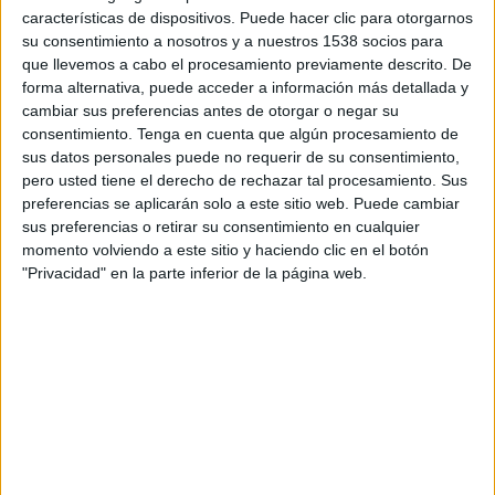
poniendo todas sus esperanzas e ilusión en este
características de dispositivos. Puede hacer clic para otorgarnos
gran día. Por ello, esta campaña quiere reflejar
su consentimiento a nosotros y a nuestros 1538 socios para
que “el premio es para los que insisten”, los que
que llevemos a cabo el procesamiento previamente descrito. De
insisten en hacer realidad sus sueños
forma alternativa, puede acceder a información más detallada y
cambiar sus preferencias antes de otorgar o negar su
participando también en el Sorteo de El Niño.
consentimiento.
Tenga en cuenta que algún procesamiento de
sus datos personales puede no requerir de su consentimiento,
"Ramiro soñaba con pasar todas las mañanas
pero usted tiene el derecho de rechazar tal procesamiento. Sus
pescando, pero como no se cumplía, empezó a
preferencias se aplicarán solo a este sitio web. Puede cambiar
soñar con su oficina. Una noche se le apareció su
sus preferencias o retirar su consentimiento en cualquier
viejo sueño y Ramiro aprendió una valiosa
momento volviendo a este sitio y haciendo clic en el botón
lección: para que los sueños se cumplan, hay que
"Privacidad" en la parte inferior de la página web.
insistir en ellos - explican los responsables de la
agencia sobre la trama del spot protagonista de
la campaña, que narra precisamente, en clave de
humor, la historia de un oficinista triste cuyos
sueños han quedado en un segundo plano por el
volumen de trabajo. La producción ha corrido a
cargo de Blur Films, que ha contado con el
realizador Martín Jalfen.