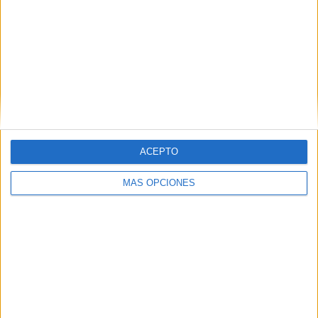
SHARE
SHARE
ENVIAR
PIN
ACEPTO
MÁS OPCIONES
SÍGUENOS EN FACEBOOK