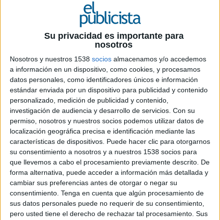
Su privacidad es importante para
nosotros
Nosotros y nuestros 1538
socios
almacenamos y/o accedemos
29 DE ABRIL DE 2026
a información en un dispositivo, como cookies, y procesamos
datos personales, como identificadores únicos e información
La compañía separa funciones para reforzar
estándar enviada por un dispositivo para publicidad y contenido
su estructura en plena evolución hacia la era
personalizado, medición de publicidad y contenido,
investigación de audiencia y desarrollo de servicios.
Con su
de la IA
permiso, nosotros y nuestros socios podemos utilizar datos de
localización geográfica precisa e identificación mediante las
Softtek reorganiza su cúpula directiva con el
características de dispositivos. Puede hacer clic para otorgarnos
nombramiento de David Jiménez como nuevo
su consentimiento a nosotros y a nuestros 1538 socios para
CEO global, efectivo a partir del 1 de octubre de
que llevemos a cabo el procesamiento previamente descrito. De
2026. Blanca Treviño, hasta ahora presidenta y
forma alternativa, puede acceder a información más detallada y
CEO durante 26 años, asumirá el cargo de
cambiar sus preferencias antes de otorgar o negar su
presidenta ejecutiva, manteniendo además la
consentimiento.
Tenga en cuenta que algún procesamiento de
presidencia del consejo de administración.
sus datos personales puede no requerir de su consentimiento,
pero usted tiene el derecho de rechazar tal procesamiento. Sus