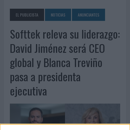
EL PUBLICISTA
NOTICIAS
ANUNCIANTES
Softtek releva su liderazgo:
David Jiménez será CEO
global y Blanca Treviño
pasa a presidenta
ejecutiva