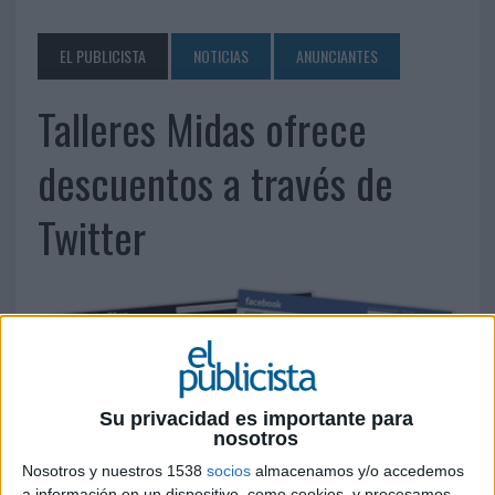
EL PUBLICISTA
NOTICIAS
ANUNCIANTES
Talleres Midas ofrece
descuentos a través de
Twitter
Su privacidad es importante para
nosotros
Nosotros y nuestros 1538
socios
almacenamos y/o accedemos
a información en un dispositivo, como cookies, y procesamos