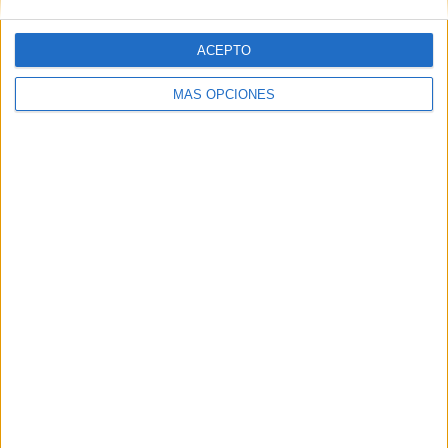
05/08/2026
Fabra Comunicación
ACEPTO
incorpora a Casoná y asume
MÁS OPCIONES
la gestión de sus relaciones
con los medios
La agencia de comunicación suma a su cartera a
Casoná, una firma de moda de inspiración
resortwear que une las tradiciones de España y
Venezuela a través de una propuesta basada en la
artesanía, el...
LEER MÁS