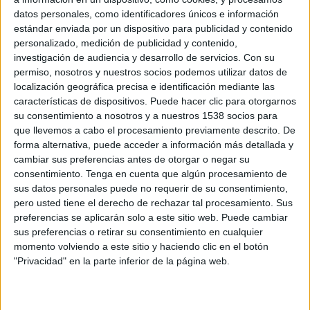
datos personales, como identificadores únicos e información
estándar enviada por un dispositivo para publicidad y contenido
personalizado, medición de publicidad y contenido,
investigación de audiencia y desarrollo de servicios.
Con su
23 DE DICIEMBRE DE 2010
permiso, nosotros y nuestros socios podemos utilizar datos de
localización geográfica precisa e identificación mediante las
Midas obsequia a sus seguidores en Twitter con
características de dispositivos. Puede hacer clic para otorgarnos
cupones descuento y diagnósticos gratuitos
su consentimiento a nosotros y a nuestros 1538 socios para
que llevemos a cabo el procesamiento previamente descrito. De
Los talleres Midas han puesto en marcha una acción a través de Twitter según la
forma alternativa, puede acceder a información más detallada y
cual, cada persona que se haga seguidor de Midas en esta red social, recibirán un
cambiar sus preferencias antes de otorgar o negar su
regalo en forma de cupón válido por un diagnóstico de seguridad gratuito y un
consentimiento.
Tenga en cuenta que algún procesamiento de
descuento del 10% en el cambio de baterías del vehículo, canjeable en cualquier
sus datos personales puede no requerir de su consentimiento,
centro Midas de España.
pero usted tiene el derecho de rechazar tal procesamiento. Sus
Esta no es la primera acción en redes sociales de los Talleres, de hecho, su
preferencias se aplicarán solo a este sitio web. Puede cambiar
estrategia online comenzó hace unos meses con la apertura de perfiles
sus preferencias o retirar su consentimiento en cualquier
momento volviendo a este sitio y haciendo clic en el botón
corporativos en Facebook, Twister, Youtbe y Flickr, que le han servido para
"Privacidad" en la parte inferior de la página web.
escuchar de primera mano las opiniones de los consumidores y mostrarse como
un sector en el que los clientes pueden confiar.