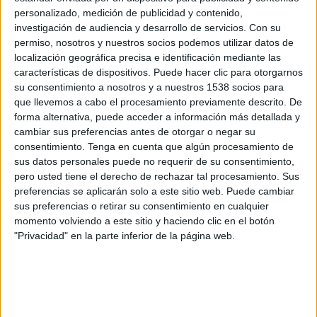
a su trayectoria y a uno de los valores añadidos
personalizado, medición de publicidad y contenido,
de su producto. Y es que Telepizza elabora la
investigación de audiencia y desarrollo de servicios.
Con su
masa de sus pizzas en su fábrica ubicada en el
permiso, nosotros y nuestros socios podemos utilizar datos de
municipio de Daganzo de Arriba (Madrid), con
localización geográfica precisa e identificación mediante las
una receta propia y una fórmula secreta que
características de dispositivos. Puede hacer clic para otorgarnos
emplea desde 1987 y que cuenta con un proceso
su consentimiento a nosotros y a nuestros 1538 socios para
que llevemos a cabo el procesamiento previamente descrito. De
de elaboración único: 7 días de preparación, 72
forma alternativa, puede acceder a información más detallada y
horas de fermentación y un perfecto amasado y
cambiar sus preferencias antes de otorgar o negar su
estirado a mano en tienda, justo antes del
consentimiento.
Tenga en cuenta que algún procesamiento de
horneado.
sus datos personales puede no requerir de su consentimiento,
pero usted tiene el derecho de rechazar tal procesamiento. Sus
Telepizza y DDB presentan esta
nueva etapa
de
preferencias se aplicarán solo a este sitio web. Puede cambiar
la marca con
una campaña protagonizada por
sus preferencias o retirar su consentimiento en cualquier
el rapero Arkano, la cantante y compositora
momento volviendo a este sitio y haciendo clic en el botón
Beatriz Luengo y la Tiktoker Claudia García
.
"Privacidad" en la parte inferior de la página web.
Un nuevo spot en formato videoclip con una
pegadiza canción en la que sus protagonistas
comparten el secreto de su éxito, hacer las cosas
por sí mismos, en un símil con el secreto del éxito
de Telepizza: la masa de elaboración propia. J