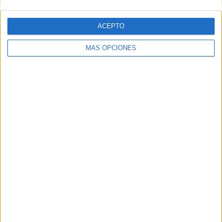
ACEPTO
MÁS OPCIONES
IMPRIMIR
TWEET
SHARE
SHARE
ENVIAR
PIN