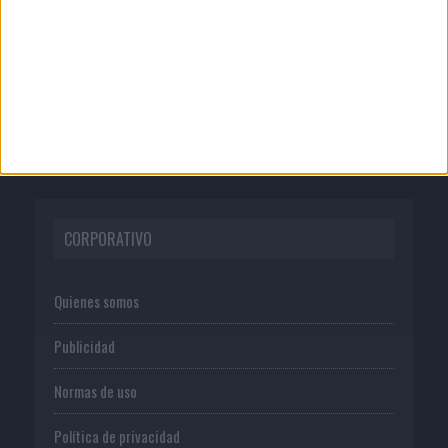
04/08/2026
‘La única cerveza del mundo que se
disfruta dos veces’, de...
CORPORATIVO
Quienes somos
Publicidad
Normas de uso
Política de privacidad