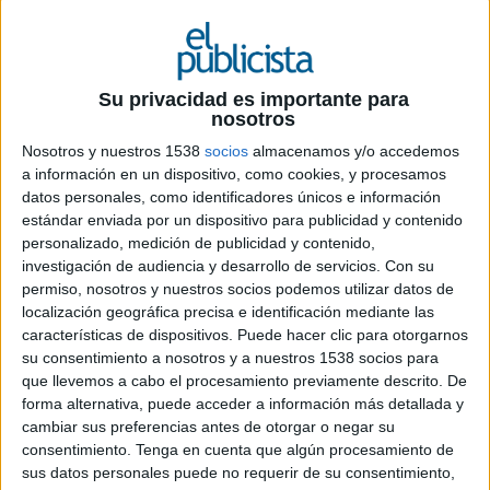
La marca es la primera en el sector de los
lácteos fermentados con alto contenido en
proteínas que incorpora estos nutrientes
Su privacidad es importante para
esenciales para potenciar el rendimiento
nosotros
deportivo
Nosotros y nuestros 1538
socios
almacenamos y/o accedemos
a información en un dispositivo, como cookies, y procesamos
La gama de productos lácteos de proteína de
datos personales, como identificadores únicos e información
alta calidad de
Danone
,
YoPro
, presenta su
estándar enviada por un dispositivo para publicidad y contenido
nueva fórmula mejorada en la campaña
personalizado, medición de publicidad y contenido,
‘Alimenta cada paso’. La marca incorpora ahora
investigación de audiencia y desarrollo de servicios.
Con su
magnesio y vitamina B9, convirtiéndose en la
permiso, nosotros y nuestros socios podemos utilizar datos de
primera en su sector en hacerlo. La gama
localización geográfica precisa e identificación mediante las
refuerza su posicionamiento como el aliado
características de dispositivos. Puede hacer clic para otorgarnos
perfecto para acompañar el progreso de todos
su consentimiento a nosotros y a nuestros 1538 socios para
que llevemos a cabo el procesamiento previamente descrito. De
aquellos que se quieren introducir al mundo del
forma alternativa, puede acceder a información más detallada y
deporte, ayudando a reducir la fatiga y
cambiar sus preferencias antes de otorgar o negar su
aumentando la masa muscular.
consentimiento.
Tenga en cuenta que algún procesamiento de
sus datos personales puede no requerir de su consentimiento,