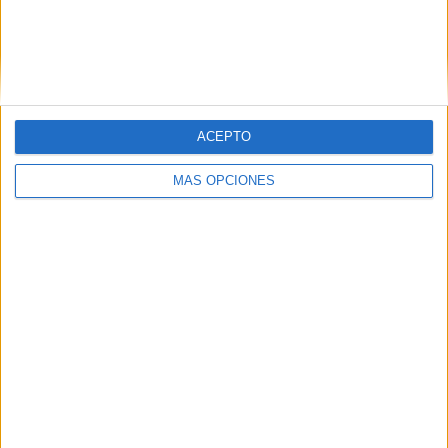
VÍDEO DESTACADO
ACEPTO
MÁS OPCIONES
ARTÍCULOS ALEATORIOS