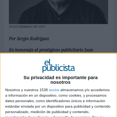
20 DE FEBRERO DE 2017
Por Sergio Rodríguez
En homenaje al prestigioso publicitario Juan
Mariano Mancebo, fallecido el pasado 17 de febrero
a causa de un infarto.
El pasado miércoles almorzaba con Paco Pepe
Su privacidad es importante para
González, José Luis Zamorano y Javier Castro. La
nosotros
casualidad hizo que coincidiéramos con Maribel
Nosotros y nuestros 1538
socios
almacenamos y/o accedemos
Muñoz en el restaurante, con la que hablamos de
a información en un dispositivo, como cookies, y procesamos
lo humano y de lo divino, de la Academia de la
datos personales, como identificadores únicos e información
Publicidad y de Juan Mariano. El sábado por la
estándar enviada por un dispositivo para publicidad y contenido
mañana despertaba con un mensaje de Fernando
personalizado, medición de publicidad y contenido,
Herrero que me daba tan triste e inesperada