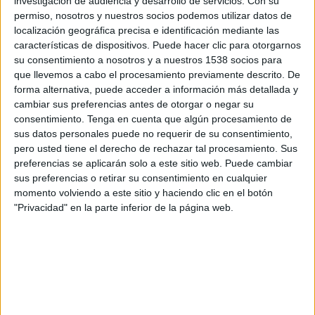
investigación de audiencia y desarrollo de servicios.
Con su
noticia. Apenas unas horas antes, me enteraba
permiso, nosotros y nuestros socios podemos utilizar datos de
por Félix Muñoz que también había fallecido Juan
localización geográfica precisa e identificación mediante las
Carlos del Pozo, persona llena de vida y clave
características de dispositivos. Puede hacer clic para otorgarnos
para que Coca-Cola apostara por el Centro de
su consentimiento a nosotros y a nuestros 1538 socios para
Documentación Publicitaria desde hace ya unos
que llevemos a cabo el procesamiento previamente descrito. De
forma alternativa, puede acceder a información más detallada y
años. No ha sido un fin de semana fácil.
cambiar sus preferencias antes de otorgar o negar su
consentimiento.
Tenga en cuenta que algún procesamiento de
Fue en la primavera de 1999 cuando Fernando
sus datos personales puede no requerir de su consentimiento,
Romero, director de Publicis Casadevall &
pero usted tiene el derecho de rechazar tal procesamiento. Sus
Pedreño PRG en Madrid, me entrevistó. Buscaban
preferencias se aplicarán solo a este sitio web. Puede cambiar
un ejecutivo de cuentas para Fortuna. Por aquel
sus preferencias o retirar su consentimiento en cualquier
entonces, Juan Mariano, ya consagrado, era el
momento volviendo a este sitio y haciendo clic en el botón
director creativo ejecutivo de la agencia, algo que
"Privacidad" en la parte inferior de la página web.
me motivaba aún más. Yo, que había dejado
Málaga para conocer desde dentro la primera
división de la publicidad española, iba de
entrevista en entrevista. A los pocos días,
Fernando me llamó para que entrara a formar
parte de su equipo, algo que no pudo ser puesto