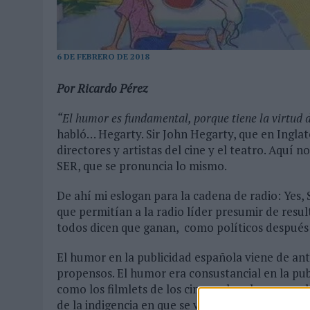
03/08/2026
|
EL REAL BETIS INVITA A LOS AFICIONADOS A DISEÑAR 
06/08/2026
|
SIETE DE CADA DIEZ EMPRESAS ESPAÑOLAS NO INTEGRA
6 DE FEBRERO DE 2018
Por Ricardo Pérez
“El humor es fundamental, porque tiene la virtud 
habló… Hegarty. Sir John Hegarty, que en Inglate
directores y artistas del cine y el teatro. Aquí 
SER, que se pronuncia lo mismo.
De ahí mi eslogan para la cadena de radio: Yes
que permitían a la radio líder presumir de resul
todos dicen que ganan, como políticos después 
El humor en la publicidad española viene de an
propensos. El humor era consustancial en la publ
como los filmlets de los cines se basaban en un
de la indigencia en que se vivía. Más adelante, c