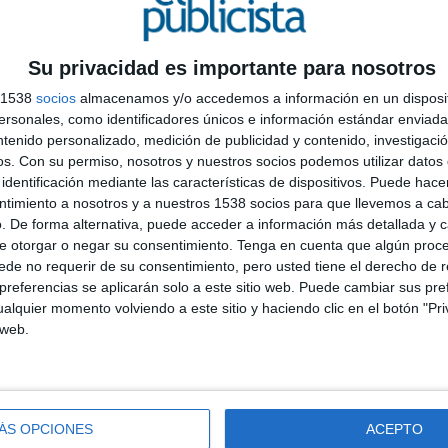
 audiencia ávida de olvidar sufrimiento y recibir
Su privacidad es importante para nosotros
dita la gracia, hemos encontrado en el humor la
s 1538
socios
almacenamos y/o accedemos a información en un disposit
rcas, sabemos de su importancia a la hora de
sonales, como identificadores únicos e información estándar enviada 
ntenido personalizado, medición de publicidad y contenido, investigaci
os.
Con su permiso, nosotros y nuestros socios podemos utilizar datos 
añable Filomatic marcaron época y se recuerdan como
identificación mediante las características de dispositivos. Puede hacer
cual le afeitaron el mercado a Gillette.
A
ntimiento a nosotros y a nuestros 1538 socios para que llevemos a ca
c
. De forma alternativa, puede acceder a información más detallada y 
 con campañas como las de Calvo, claro; Saba, Reig
q
e otorgar o negar su consentimiento.
Tenga en cuenta que algún proc
un registro, en una clave distinta, pero siempre con
de no requerir de su consentimiento, pero usted tiene el derecho de r
a
referencias se aplicarán solo a este sitio web. Puede cambiar sus pref
alquier momento volviendo a este sitio y haciendo clic en el botón "Pri
lo sería absurdo, como ese otro humor nórdico que
 web.
vertido y morboso.
gro. Por la influencia precisamente del que viene de
 de ser.
ÁS OPCIONES
ACEPTO