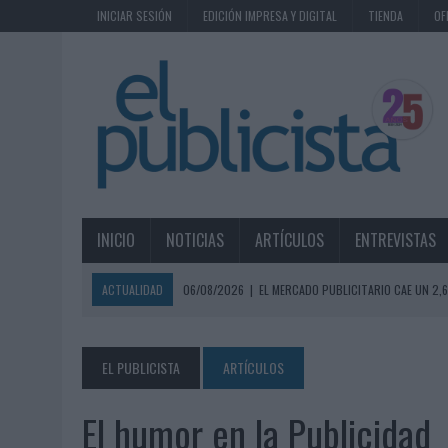
INICIAR SESIÓN
EDICIÓN IMPRESA Y DIGITAL
TIENDA
OF
INICIO
NOTICIAS
ARTÍCULOS
ENTREVISTAS
ACTUALIDAD
06/08/2026
|
EL MERCADO PUBLICITARIO CAE UN 2
06/08/2026
|
LA TELEVISIÓN SIGUE LIDERANDO EL CONSUMO DE MEDI
06/08/2026
|
EL USO DE LA IA GENERATIVA ALCANZA YA AL 62% DE L
EL PUBLICISTA
ARTÍCULOS
06/08/2026
|
SYSTEM1 NOMBRA A KIMBERLY BASTONI COMO NUEVA D
El humor en la Publicidad
06/08/2026
|
FRIGO Y UNIQLO LANZAN UNA COLECCIÓN PERSONALIZA