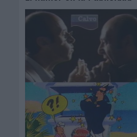
06/08/2026
|
LA IA ESTÁ SUBIENDO EL LISTÓN DE LA CREATIVIDAD
05/08/2026
|
BEON WORLDWIDE LANZA RAÍZ URBANA PARA TRANSFOR
05/08/2026
|
FABRA COMUNICACIÓN INCORPORA A CASONÁ Y ASUME 
05/08/2026
|
LOPESAN HOTELS & RESORTS ACERCA EL PARAÍSO CAN
05/08/2026
|
LUIS ARQUILLOS (BURGO DE ARIAS): “LA CONSTRUCCIÓ
MONEDA”
04/08/2026
|
‘EL PARAÍSO MÁS CERCA’, DE 22GRADOS PARA LOPESA
04/08/2026
|
‘LA ÚNICA CERVEZA DEL MUNDO QUE SE DISFRUTA DOS 
04/08/2026
|
‘EL FÚTBOL SIN LAS PERSONAS’, DE DENTSU CREATIVE
04/08/2026
|
CAPAZ, LA CERVEZA QUE CONVIERTE CADA BOTELLA EN
04/08/2026
|
BABARIA Y MAXIBON SON ‘EL MATCH PERFECTO DEL VE
04/08/2026
|
AUDIBLE REIVINDICA EL PODER TRANSFORMADOR DEL A
03/08/2026
|
‘VUELVE EL FÚTBOL. VUELVE A SOÑAR’, DE VML PARA MO
03/08/2026
|
MOVISTAR APELA A LA ILUSIÓN DE LAS AFICIONES PARA