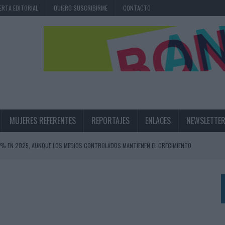
ERTA EDITORIAL
QUIERO SUSCRIBIRME
CONTACTO
MUJERES REFERENTES
REPORTAJES
ENLACES
NEWSLETTE
,6% EN 2025, AUNQUE LOS MEDIOS CONTROLADOS MANTIENEN EL CRECIMIENTO
OS EN VERANO Y SUPERA AL MÓVIL COMO DISPOSITIVO MÁS UTILIZADO
OS ESPAÑOLES
IRECTORA COMERCIAL GLOBAL
BLE INSPIRADA EN CORNETTO, CALIPPO Y SOLERO