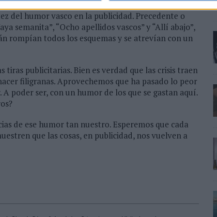
los de humor para una conferencia sobre el particular
ntez del humor vasco en la publicidad. Precedente o
aya semanita”, “Ocho apellidos vascos” y “Allí abajo”,
tián rompían todos los esquemas y se atrevían con un
iras publicitarias. Bien es verdad que las crisis traen
hacer filigranas. Aprovechemos que ha pasado lo peor
. A poder ser, con un humor de los que se gastan aquí.
ros?
encias de ese humor tan nuestro. Esperemos que cada
uestren que las cosas, en publicidad, nos vuelven a