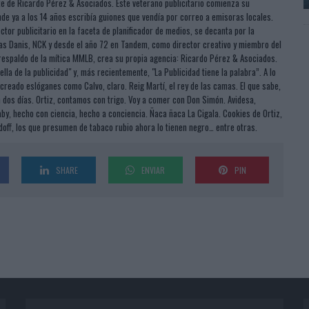
e de Ricardo Pérez & Asociados. Este veterano publicitario comienza su
de ya a los 14 años escribía guiones que vendía por correo a emisoras locales.
tor publicitario en la faceta de planificador de medios, se decanta por la
ias Danis, NCK y desde el año 72 en Tandem, como director creativo y miembro del
 respaldo de la mítica MMLB, crea su propia agencia: Ricardo Pérez & Asociados.
la de la publicidad" y, más recientemente, "La Publicidad tiene la palabra”. A lo
 creado eslóganes como Calvo, claro. Reig Martí, el rey de las camas. El que sabe,
n dos días. Ortiz, contamos con trigo. Voy a comer con Don Simón. Avidesa,
by, hecho con ciencia, hecho a conciencia. Ñaca ñaca La Cigala. Cookies de Ortiz,
idoff, los que presumen de tabaco rubio ahora lo tienen negro… entre otras.
SHARE
ENVIAR
PIN