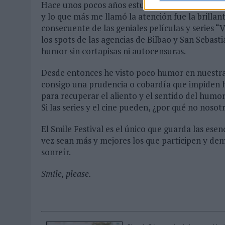
Hace unos pocos años estudié los distintos esti
y lo que más me llamó la atención fue la brilla
consecuente de las geniales películas y series “V
los spots de las agencias de Bilbao y San Sebas
humor sin cortapisas ni autocensuras.
Desde entonces he visto poco humor en nuestras t
consigo una prudencia o cobardía que impiden 
para recuperar el aliento y el sentido del humor
Si las series y el cine pueden, ¿por qué no nosot
El Smile Festival es el único que guarda las es
vez sean más y mejores los que participen y dem
sonreír.
Smile, please.