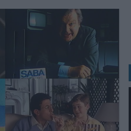
MAR EL PATRIMONIO HISTÓRICO EN ACTIVOS CULTURALES Y ECONÓMICOS
LA GESTIÓN DE SUS RELACIONES CON LOS MEDIOS
ARIO EN SU ÚLTIMA CAMPAÑA INTERNACIONAL
N DE MARCA A LARGO PLAZO Y LA MEDICIÓN SON DOS CARAS DE LA MISMA
N HOTELS & RESORTS
VECES’, DE INUSUALY PARA CERVEZA CAPAZ
 PARA ORANGE
 UNA OPORTUNIDAD DE INCLUSIÓN
RANO’
UDIO EN SU NUEVA CAMPAÑA GLOBAL DE MARCA
VISTAR
 EL REGRESO DEL FÚTBOL