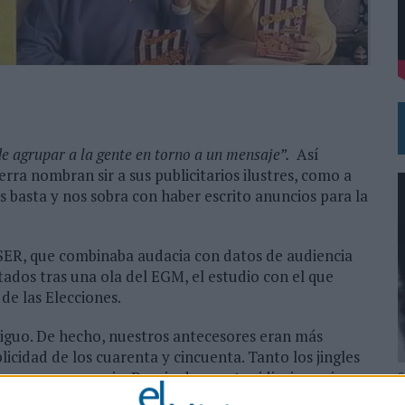
SU PRÓXIMA CAMISETA FOREVER GREEN
N LA INFANCIA EN SU ESTRATEGIA
de agrupar a la gente en torno a un mensaje”.
Así
rra nombran sir a sus publicitarios ilustres, como a
nos basta y nos sobra con haber escrito anuncios para la
, SER, que combinaba audacia con datos de audiencia
tados tras una ola del EGM, el estudio con el que
de las Elecciones.
tiguo. De hecho, nuestros antecesores eran más
icidad de los cuarenta y cincuenta. Tanto los jingles
 humor muy propio. Propio de nuestra idiosincrasia y
0
uando la televisión empezó a reinar en los hogares, el