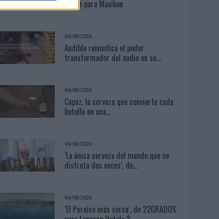
Crush para Maxibon
04/08/2026
Audible reivindica el poder
transformador del audio en su...
04/08/2026
Capaz, la cerveza que convierte cada
botella en una...
04/08/2026
‘La única cerveza del mundo que se
disfruta dos veces’, de...
04/08/2026
‘El Paraíso más cerca’, de 22GRADOS
para Lopesan Hotels &...