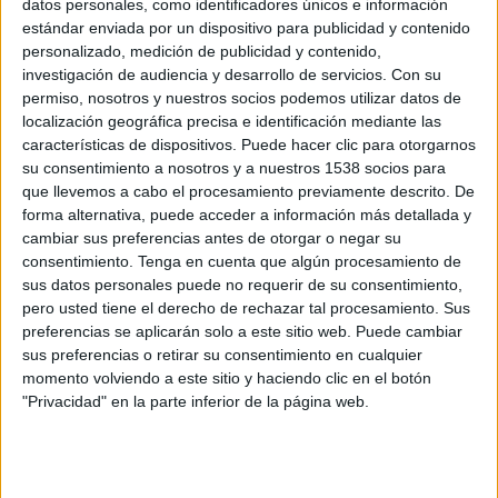
datos personales, como identificadores únicos e información
ese instante, me convertí en padre.
estándar enviada por un dispositivo para publicidad y contenido
personalizado, medición de publicidad y contenido,
Y aunque sería un despropósito comparar la
investigación de audiencia y desarrollo de servicios.
Con su
llegada de un hijo al mundo con nuestro oficio,
permiso, nosotros y nuestros socios podemos utilizar datos de
esta diferencia entre cómo el cerebro y el
localización geográfica precisa e identificación mediante las
corazón absorben un mensaje es la metáfora
características de dispositivos. Puede hacer clic para otorgarnos
perfecta para diagnosticar el estado de la
su consentimiento a nosotros y a nuestros 1538 socios para
industria creativa.
que llevemos a cabo el procesamiento previamente descrito. De
forma alternativa, puede acceder a información más detallada y
Es innegable: la inteligencia artificial y los
cambiar sus preferencias antes de otorgar o negar su
avances tecnológicos han transformado la
consentimiento.
Tenga en cuenta que algún procesamiento de
creatividad. Han hecho más fácil, rápido y
sus datos personales puede no requerir de su consentimiento,
eficiente conectar marcas con consumidores.
pero usted tiene el derecho de rechazar tal procesamiento. Sus
preferencias se aplicarán solo a este sitio web. Puede cambiar
Análisis predictivos, recomendaciones
sus preferencias o retirar su consentimiento en cualquier
personalizadas y algoritmos que leen nuestras
momento volviendo a este sitio y haciendo clic en el botón
intenciones incluso antes de que las tengamos...
"Privacidad" en la parte inferior de la página web.
Todo esto suena a revolución, ¿no? Pero aquí
está el quid de la cuestión: en nuestra obsesión
por ser eficaces, nos hemos olvidado de ser
memorables.