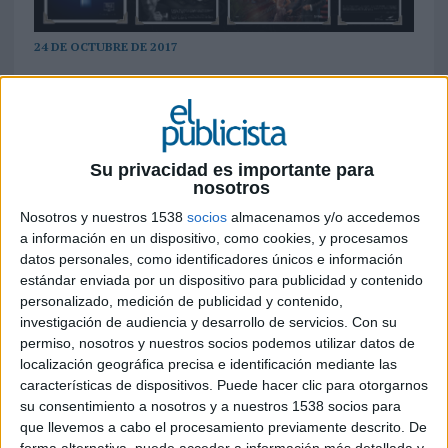
24 DE OCTUBRE DE 2017
Por Jimmy Landaburu, creativo y presidente
del jurado de
Luxury Awards 2017
.
Hoy en día la comunicación a nivel mundial ha
cambiado, cualquier marca que no se adapte a
Su privacidad es importante para
esto muere. Y las marcas de lujo no son la
nosotros
excepción. Muchas marcas pensaban que su
Nosotros y nuestros 1538
socios
almacenamos y/o accedemos
comunicación debía mantenerse de una forma
a información en un dispositivo, como cookies, y procesamos
ambigua o clásica, pero poco a poco han tenido
datos personales, como identificadores únicos e información
que adaptarse y reestructurarse en el camino
estándar enviada por un dispositivo para publicidad y contenido
para así poder estar vigentes en una industria tan
personalizado, medición de publicidad y contenido,
competitiva. La publicidad de estas marcas de
investigación de audiencia y desarrollo de servicios.
Con su
lujo tiene mayor presencia en medios online, y es
permiso, nosotros y nuestros socios podemos utilizar datos de
localización geográfica precisa e identificación mediante las
que su exquisitez, elegancia y glamour aportan
características de dispositivos. Puede hacer clic para otorgarnos
mucho a la estética visual del mercado.
su consentimiento a nosotros y a nuestros 1538 socios para
que llevemos a cabo el procesamiento previamente descrito. De
Cada vez más gente se ve atraída por nuevos