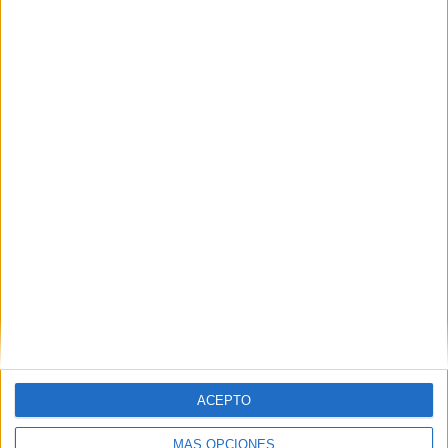
SHARE
ENVIAR
PIN
SÍGUENOS EN FACEBOOK
ACEPTO
MÁS OPCIONES