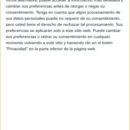
forma alternativa, puede acceder a información más detallada y
conceptos aspiracionales de un lujo moderno que
cambiar sus preferencias antes de otorgar o negar su
no necesariamente indica opulencia sino más bien
consentimiento.
Tenga en cuenta que algún procesamiento de
un estilo de vida distinto. Marcas que hasta hace
sus datos personales puede no requerir de su consentimiento,
años atrás eran consideradas inalcanzables por su
pero usted tiene el derecho de rechazar tal procesamiento. Sus
alto costo o por su esnobismo, hoy en día son
preferencias se aplicarán solo a este sitio web. Puede cambiar
una parte más del consumidor en general.
sus preferencias o retirar su consentimiento en cualquier
momento volviendo a este sitio y haciendo clic en el botón
Los milenials son en parte grandes protagonistas
"Privacidad" en la parte inferior de la página web.
de este cambio. Ellos quieren ser los
portaestandartes de lo que sucede en el mundo
y, si bien es cierto que no poseen el poder
adquisitivo, ellos tienen la voz y las masas siguen
a esa voz del cambio. Su mejor arma las redes
sociales.
La publicidad de estas marcas de lujo ha crecido
notablemente en la industria a pesar de las
famosas crisis mundiales, y es que es ahí donde
ven una oportunidad. Los cambios de hábito y de
consumo son las que han generado mayor