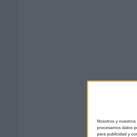
03/08/2026
|
MOVISTAR APELA A LA ILUSIÓN DE LAS AFICIONES PARA
06/08/2026
|
‘LA VUELTA’, DE FENOMENAL PARA MÁLAGA CF
Nosotros y nuestro
procesamos datos per
para publicidad y co