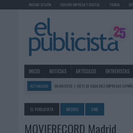
INICIAR SESIÓN
EDICIÓN IMPRESA Y DIGITAL
TIENDA
OF
INICIO
NOTICIAS
ARTÍCULOS
ENTREVISTAS
ACTUALIDAD
06/08/2026
|
SIETE DE CADA DIEZ EMPRESAS ESPAÑ
06/08/2026
|
EL MERCADO PUBLICITARIO CAE UN 2,6% EN 2025, A
06/08/2026
|
LA TELEVISIÓN SIGUE LIDERANDO EL CONSUMO DE MEDI
EL PUBLICISTA
MEDIOS
CINE
06/08/2026
|
EL USO DE LA IA GENERATIVA ALCANZA YA AL 62% DE L
MOVIERECORD Madrid
06/08/2026
|
SYSTEM1 NOMBRA A KIMBERLY BASTONI COMO NUEVA D