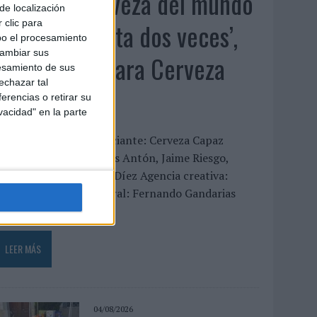
‘La única cerveza del mundo
de localización
que se disfruta dos veces’,
 clic para
bo el procesamiento
cambiar sus
de Inusualy para Cerveza
esamiento de sus
echazar tal
Capaz
erencias o retirar su
vacidad" en la parte
FICHA TÉCNICA Anunciante: Cerveza Capaz
ontacto cliente: Carlos Antón, Jaime Riesgo,
ndrea Coello y Nacho Díez Agencia creativa:
nusualy Director general: Fernando Gandarias
irector...
LEER MÁS
04/08/2026