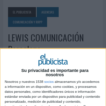
EL PUBLICISTA
AGENCIAS
COMUNICACIÓN Y RRPP
LEWIS COMUNICACIÓN
Barcelona
19 DE JUNIO DE 2010
Su privacidad es importante para
Avda. Diagonal, 534-1º-1ª 08006 Barcelona Tel.:
nosotros
902 00 27 12 Fax: 93 200 43 22
Nosotros y nuestros 1538
socios
almacenamos y/o accedemos
albar@lewispr.com
www.lewispr.com
a información en un dispositivo, como cookies, y procesamos
datos personales, como identificadores únicos e información
IMPRIMIR
estándar enviada por un dispositivo para publicidad y contenido
personalizado, medición de publicidad y contenido,