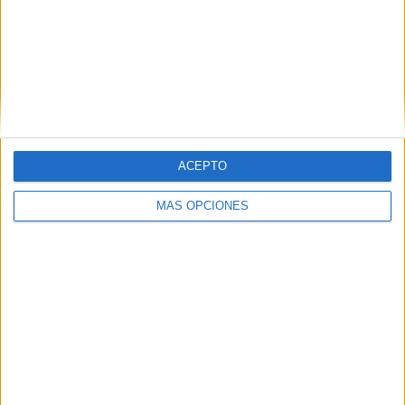
match perfecto del verano’
Ambas marcas se unen en una acción de street
marketing para combatir la ola de calor en Valencia
Babaria y Maxibon han llevado a las calles de
Valencia una acción conjunta de street marketing
para ...
ACEPTO
MÁS OPCIONES
LEER MÁS
07/08/2026
MG Spirit relanza su marca con una
estrategia 360º centrada ...
07/08/2026