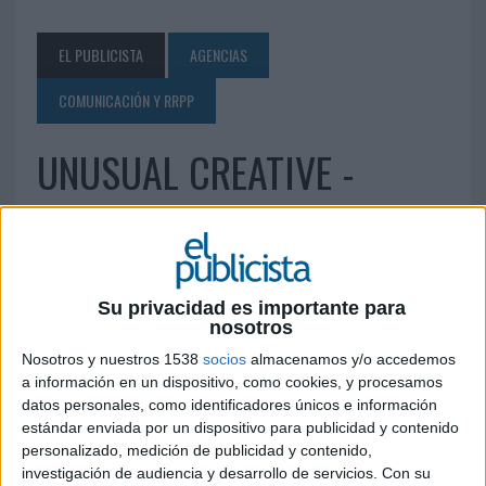
EL PUBLICISTA
AGENCIAS
COMUNICACIÓN Y RRPP
UNUSUAL CREATIVE -
MADRID -
24 DE MARZO DE 2013
Su privacidad es importante para
nosotros
Pº de la Castellana, 141, Planta 20 28046 Madrid
ac@unusualc.com
www.unusualc.com
Nosotros y nuestros 1538
socios
almacenamos y/o accedemos
a información en un dispositivo, como cookies, y procesamos
datos personales, como identificadores únicos e información
IMPRIMIR
estándar enviada por un dispositivo para publicidad y contenido
personalizado, medición de publicidad y contenido,
TWEET
investigación de audiencia y desarrollo de servicios.
Con su