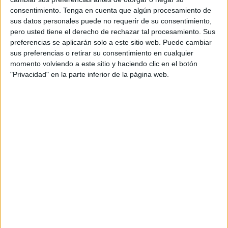
turístico de alto impacto en el mercado español.
consentimiento.
Tenga en cuenta que algún procesamiento de
sus datos personales puede no requerir de su consentimiento,
El país centroamericano, reconocido como
pero usted tiene el derecho de rechazar tal procesamiento. Sus
preferencias se aplicarán solo a este sitio web. Puede cambiar
"destino líder" de Centroamérica en los World
sus preferencias o retirar su consentimiento en cualquier
Travel Awards 2023 y con el premio al “Mejor
momento volviendo a este sitio y haciendo clic en el botón
Ministerio de Turismo” de la región, se ha
"Privacidad" en la parte inferior de la página web.
consolidado como un referente de excelencia en
el ámbito turístico y un ejemplo en materia de
sostenibilidad, preservación y compromiso con el
cambio climático.
Ante el excelente trabajo que el país ha venido
haciendo, la consultora asumirá el reto de liderar
la promoción turística de Costa Rica en España
con un enfoque que realce su relevancia y
legitimidad como destino. Se realizará un trabajo
colaborativo que implicará a diferentes áreas de
Newlink.