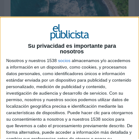
30 DE MAYO DE 2024
La consultora se encargará de desarrollar la
Su privacidad es importante para
estrategia integral de promoción turísitca,
nosotros
llevando a cabo la comunicación y
representación del Instituto Costarricense
Nosotros y nuestros 1538
socios
almacenamos y/o accedemos
de Turismo
a información en un dispositivo, como cookies, y procesamos
datos personales, como identificadores únicos e información
estándar enviada por un dispositivo para publicidad y contenido
Costa Rica
ha dado un paso significativo en su
personalizado, medición de publicidad y contenido,
promoción turística al seleccionar a
Newlink
investigación de audiencia y desarrollo de servicios.
Con su
Spain
como su consultora de comunicación y
permiso, nosotros y nuestros socios podemos utilizar datos de
representación en España. Con más de 25 años de
localización geográfica precisa e identificación mediante las
experiencia, Newlink liderará el desarrollo de una
características de dispositivos. Puede hacer clic para otorgarnos
estrategia integral con el objetivo de conectar el
su consentimiento a nosotros y a nuestros 1538 socios para
destino con sus diferentes stakeholders e
que llevemos a cabo el procesamiento previamente descrito. De
incrementar el cocimiento de las inmensas
forma alternativa, puede acceder a información más detallada y
posibilidades de Costa Rica como destino
cambiar sus preferencias antes de otorgar o negar su