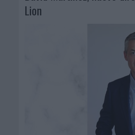
MONEDA”
Lion
04/08/2026
|
‘EL PARAÍSO MÁS CERCA’, DE 22GRADOS PARA LOPESA
04/08/2026
|
‘LA ÚNICA CERVEZA DEL MUNDO QUE SE DISFRUTA DOS 
04/08/2026
|
‘EL FÚTBOL SIN LAS PERSONAS’, DE DENTSU CREATIVE
04/08/2026
|
CAPAZ, LA CERVEZA QUE CONVIERTE CADA BOTELLA EN
04/08/2026
|
BABARIA Y MAXIBON SON ‘EL MATCH PERFECTO DEL VE
04/08/2026
|
AUDIBLE REIVINDICA EL PODER TRANSFORMADOR DEL A
03/08/2026
|
‘VUELVE EL FÚTBOL. VUELVE A SOÑAR’, DE VML PARA MO
03/08/2026
|
MOVISTAR APELA A LA ILUSIÓN DE LAS AFICIONES PARA
03/08/2026
|
EL REAL BETIS INVITA A LOS AFICIONADOS A DISEÑAR 
03/08/2026
|
KFC CONVIERTE LOS UBER EN UN HOMENAJE AL UNIVERS
03/08/2026
|
BACK MARKET PONE A LA MADRE DE SU FUNDADOR COMO
03/08/2026
|
PRESENTADO EL JURADO DE LOS PREMIOS DE MARKETI
31/07/2026
|
‘FROZEN DUNKIN’ X CALIPPO®’, AUTOPRODUCCIÓN DE 