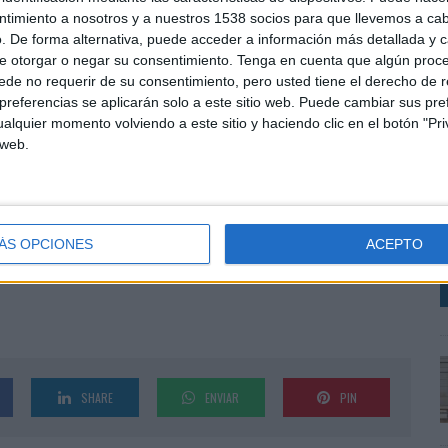
a medición y optimización de resultados.
ntimiento a nosotros y a nuestros 1538 socios para que llevemos a ca
. De forma alternativa, puede acceder a información más detallada y 
 pasado 4 de junio y ha anunciado un crecimiento en
e otorgar o negar su consentimiento.
Tenga en cuenta que algún proc
on una previsión de 15 MM de euros en 2020.
de no requerir de su consentimiento, pero usted tiene el derecho de r
referencias se aplicarán solo a este sitio web. Puede cambiar sus pref
rfil como el de David que complementara el equipo
alquier momento volviendo a este sitio y haciendo clic en el botón "Pri
 web.
as agencias y clientes las más eficientes soluciones de
 audiovisual y publicidad en las distintas plataformas
C
nocimiento nos permite dar un paso más en esta nueva
R
oría de social media”, comenta Gonzalo Casas,
T
ÁS OPCIONES
ACEPTO
SHARE
ENVIAR
PIN