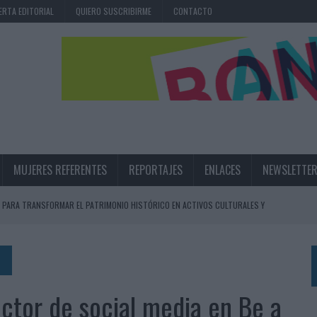
ERTA EDITORIAL
QUIERO SUSCRIBIRME
CONTACTO
MUJERES REFERENTES
REPORTAJES
ENLACES
NEWSLETTE
 PARA TRANSFORMAR EL PATRIMONIO HISTÓRICO EN ACTIVOS CULTURALES Y
LA GESTIÓN DE SUS RELACIONES CON LOS MEDIOS
ARIO EN SU ÚLTIMA CAMPAÑA INTERNACIONAL
ector de social media en Be a
N DE MARCA A LARGO PLAZO Y LA MEDICIÓN SON DOS CARAS DE LA MISMA