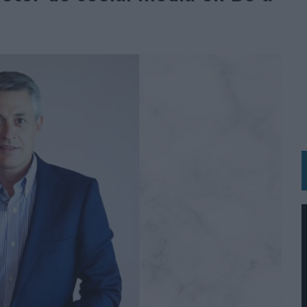
N HOTELS & RESORTS
VECES’, DE INUSUALY PARA CERVEZA CAPAZ
 PARA ORANGE
 UNA OPORTUNIDAD DE INCLUSIÓN
RANO’
UDIO EN SU NUEVA CAMPAÑA GLOBAL DE MARCA
VISTAR
 EL REGRESO DEL FÚTBOL
SU PRÓXIMA CAMISETA FOREVER GREEN
O DE 'LOS SIMPSON'
 AVAL DE SU CALIDAD
NG Y COMUNICACIÓN EN EL SECTOR ASEGURADOR 2026
DUNKIN’