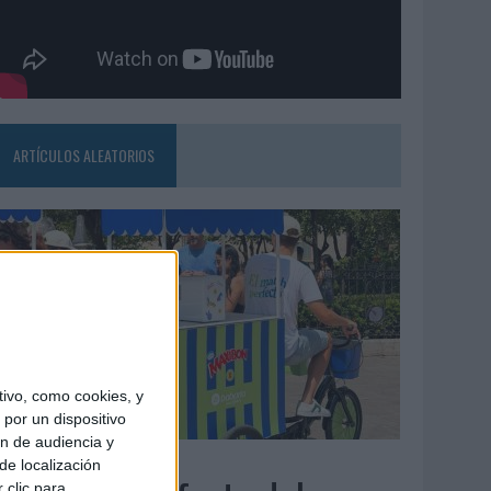
ARTÍCULOS ALEATORIOS
ivo, como cookies, y
por un dispositivo
ón de audiencia y
4/08/2026
de localización
 clic para