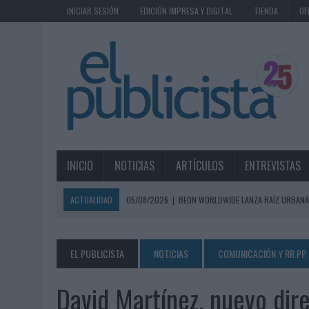
INICIAR SESIÓN
EDICIÓN IMPRESA Y DIGITAL
TIENDA
OF
INICIO
NOTICIAS
ARTÍCULOS
ENTREVISTAS
ACTUALIDAD
05/08/2026
|
BEON WORLDWIDE LANZA RAÍZ URBANA
ECONÓMICOS
05/08/2026
|
FABRA COMUNICACIÓN INCORPORA A CASONÁ Y ASUME 
EL PUBLICISTA
NOTICIAS
COMUNICACIÓN Y RR.PP.
05/08/2026
|
LOPESAN HOTELS & RESORTS ACERCA EL PARAÍSO CAN
David Martínez, nuevo dir
05/08/2026
|
LUIS ARQUILLOS (BURGO DE ARIAS): “LA CONSTRUCCIÓ