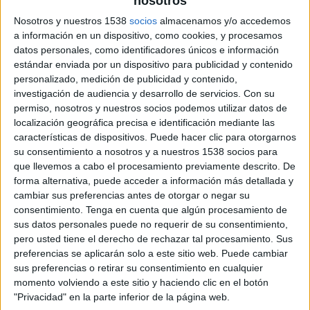
nosotros
Nosotros y nuestros 1538
socios
almacenamos y/o accedemos
a información en un dispositivo, como cookies, y procesamos
datos personales, como identificadores únicos e información
estándar enviada por un dispositivo para publicidad y contenido
personalizado, medición de publicidad y contenido,
investigación de audiencia y desarrollo de servicios.
Con su
permiso, nosotros y nuestros socios podemos utilizar datos de
localización geográfica precisa e identificación mediante las
características de dispositivos. Puede hacer clic para otorgarnos
su consentimiento a nosotros y a nuestros 1538 socios para
que llevemos a cabo el procesamiento previamente descrito. De
forma alternativa, puede acceder a información más detallada y
cambiar sus preferencias antes de otorgar o negar su
6 DE FEBRERO DE 2017
consentimiento.
Tenga en cuenta que algún procesamiento de
sus datos personales puede no requerir de su consentimiento,
La firma de retail HEMA amplía sus
pero usted tiene el derecho de rechazar tal procesamiento. Sus
operaciones internacionales con la apertura
preferencias se aplicarán solo a este sitio web. Puede cambiar
de nuevas tiendas en Europa
sus preferencias o retirar su consentimiento en cualquier
momento volviendo a este sitio y haciendo clic en el botón
"Privacidad" en la parte inferior de la página web.
Lewis ha sido escogida por la firma holandesa