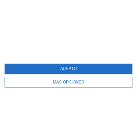
ARTÍCULOS ALEATORIOS
ACEPTO
MÁS OPCIONES
07/08/2026
‘Alexia Putellas x Galaxy Z