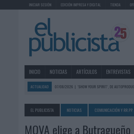
INICIAR SESIÓN
EDICIÓN IMPRESA Y DIGITAL
TIENDA
OF
INICIO
NOTICIAS
ARTÍCULOS
ENTREVISTAS
ACTUALIDAD
07/08/2026
|
‘SHOW YOUR SPIRIT’, DE AUTOPRODUC
07/08/2026
|
EL MÁLAGA CF CULMINA SU TRILOGÍA DE MARCA CON U
07/08/2026
|
MAHOU REIVINDICA EL RITUAL DE LA CAÑA EN EL DÍA IN
EL PUBLICISTA
NOTICIAS
COMUNICACIÓN Y RR.PP.
07/08/2026
|
MG SPIRIT RELANZA SU MARCA CON UNA ESTRATEGIA 
MOVA elige a Butragueño 
07/08/2026
|
PATRÓN CONVIERTE EL NUEVO SINGLE DE ARÓN PIPER EN