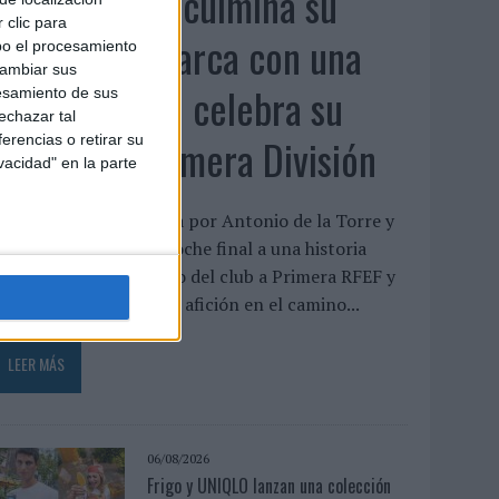
El Málaga CF culmina su
 clic para
trilogía de marca con una
bo el procesamiento
cambiar sus
campaña que celebra su
esamiento de sus
echazar tal
regreso a Primera División
erencias o retirar su
vacidad" en la parte
a pieza, protagonizada por Antonio de la Torre y
alva Reina, pone el broche final a una historia
niciada tras el descenso del club a Primera RFEF y
eivindica el papel de la afición en el camino...
LEER MÁS
06/08/2026
Frigo y UNIQLO lanzan una colección