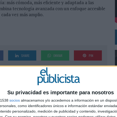
ía: más cómoda, más eficiente y adaptada a las
ombina tecnología avanzada con un enfoque accesible
o cada vez más amplio.
DE CHEIL SPAIN PARA SAMSUNG ELECTRONICS IBERIA
SHARE
ENVIAR
PIN
Su privacidad es importante para nosotros
s 1538
socios
almacenamos y/o accedemos a información en un disposit
sonales, como identificadores únicos e información estándar enviada 
0
ntenido personalizado, medición de publicidad y contenido, investigaci
os.
Con su permiso, nosotros y nuestros socios podemos utilizar datos 