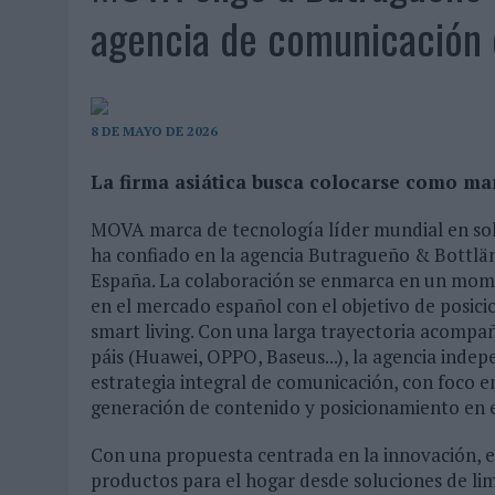
07/08/2026
|
EL VERANO PONE A PRUEBA LA ESTRATEGIA DIGITAL DE
agencia de comunicación 
07/08/2026
|
VUELING CONVIERTE LOS RECUERDOS EN SOUVENIRS CO
07/08/2026
|
CUANDO SE APAGUE EL SOL, EL ECLIPSE DE 2026 POND
06/08/2026
|
‘LA VUELTA’, DE FENOMENAL PARA MÁLAGA CF
8 DE MAYO DE 2026
06/08/2026
|
SIETE DE CADA DIEZ EMPRESAS ESPAÑOLAS NO INTEGRA
La firma asiática busca colocarse como mar
06/08/2026
|
LA TELEVISIÓN SIGUE LIDERANDO EL CONSUMO DE MEDI
MOVA marca de tecnología líder mundial en sol
06/08/2026
|
EL USO DE LA IA GENERATIVA ALCANZA YA AL 62% DE L
ha confiado en la agencia Butragueño & Bottlän
06/08/2026
|
SYSTEM1 NOMBRA A KIMBERLY BASTONI COMO NUEVA D
España. La colaboración se enmarca en un momen
06/08/2026
|
FRIGO Y UNIQLO LANZAN UNA COLECCIÓN PERSONALIZA
en el mercado español con el objetivo de posici
smart living. Con una larga trayectoria acomp
06/08/2026
|
LA IA ESTÁ SUBIENDO EL LISTÓN DE LA CREATIVIDAD
páis (Huawei, OPPO, Baseus...), la agencia indep
05/08/2026
|
BEON WORLDWIDE LANZA RAÍZ URBANA PARA TRANSFOR
estrategia integral de comunicación, con foco 
generación de contenido y posicionamiento en el
05/08/2026
|
FABRA COMUNICACIÓN INCORPORA A CASONÁ Y ASUME 
05/08/2026
|
LOPESAN HOTELS & RESORTS ACERCA EL PARAÍSO CAN
Con una propuesta centrada en la innovación, e
productos para el hogar desde soluciones de lim
05/08/2026
|
LUIS ARQUILLOS (BURGO DE ARIAS): “LA CONSTRUCCIÓ