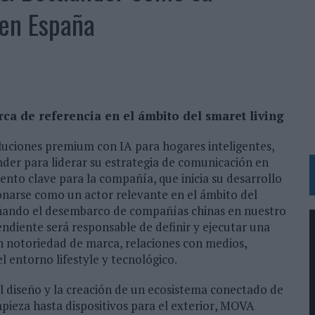
 LAS MARCAS
en España
N IA
RÁ A PRUEBA LA CREATIVIDAD DE LAS MARCAS
N LA INFANCIA EN SU ESTRATEGIA
ca de referencia en el ámbito del smaret living
OS EN VERANO Y SUPERA AL MÓVIL COMO DISPOSITIVO MÁS UTILIZADO
uciones premium con IA para hogares inteligentes,
OS ESPAÑOLES
der para liderar su estrategia de comunicación en
IRECTORA COMERCIAL GLOBAL
to clave para la compañía, que inicia su desarrollo
BLE INSPIRADA EN CORNETTO, CALIPPO Y SOLERO
onarse como un actor relevante en el ámbito del
añando el desembarco de compañías chinas en nuestro
endiente será responsable de definir y ejecutar una
MAR EL PATRIMONIO HISTÓRICO EN ACTIVOS CULTURALES Y ECONÓMICOS
en notoriedad de marca, relaciones con medios,
 entorno lifestyle y tecnológico.
LA GESTIÓN DE SUS RELACIONES CON LOS MEDIOS
ARIO EN SU ÚLTIMA CAMPAÑA INTERNACIONAL
l diseño y la creación de un ecosistema conectado de
pieza hasta dispositivos para el exterior, MOVA
N DE MARCA A LARGO PLAZO Y LA MEDICIÓN SON DOS CARAS DE LA MISMA