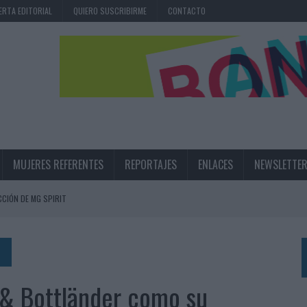
ERTA EDITORIAL
QUIERO SUSCRIBIRME
CONTACTO
MUJERES REFERENTES
REPORTAJES
ENLACES
NEWSLETTE
CIÓN DE MG SPIRIT
NA CAMPAÑA QUE CELEBRA SU REGRESO A PRIMERA DIVISIÓN
TERNACIONAL DE LA CERVEZA
360º CENTRADA EN EL ORIGEN BARCELONÉS
& Bottländer como su
 UNA EXPERIENCIA DE MARCA EN IBIZA