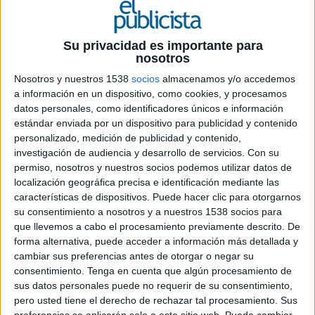
Su privacidad es importante para
nosotros
Nosotros y nuestros 1538
socios
almacenamos y/o accedemos
a información en un dispositivo, como cookies, y procesamos
datos personales, como identificadores únicos e información
11 DE OCTUBRE DE 2023
estándar enviada por un dispositivo para publicidad y contenido
personalizado, medición de publicidad y contenido,
Como iniciativa que impulsa el desarrollo
investigación de audiencia y desarrollo de servicios.
Con su
digital de la sociedad y ayuda a mejorar la
permiso, nosotros y nuestros socios podemos utilizar datos de
vida de las personas a nivel global, el
localización geográfica precisa e identificación mediante las
características de dispositivos. Puede hacer clic para otorgarnos
encuentro se mantiene en la blindada
su consentimiento a nosotros y a nuestros 1538 socios para
cartera de clientes de la agencia por su
que llevemos a cabo el procesamiento previamente descrito. De
compromiso con la sostenibilidad y el
forma alternativa, puede acceder a información más detallada y
impacto positivo
cambiar sus preferencias antes de otorgar o negar su
consentimiento.
Tenga en cuenta que algún procesamiento de
La
Mobile World Capital Barcelona
ha
sus datos personales puede no requerir de su consentimiento,
adjudicado a Roman el concurso para la
pero usted tiene el derecho de rechazar tal procesamiento. Sus
contratación del servicio de comunicaciones y