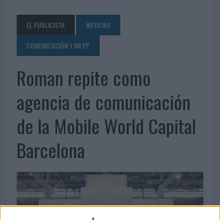
EL PUBLICISTA
NOTICIAS
COMUNICACIÓN Y RR.PP.
Roman repite como
agencia de comunicación
de la Mobile World Capital
Barcelona