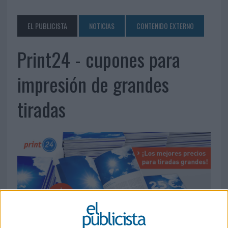
EL PUBLICISTA
NOTICIAS
CONTENIDO EXTERNO
Print24 - cupones para
impresión de grandes
tiradas