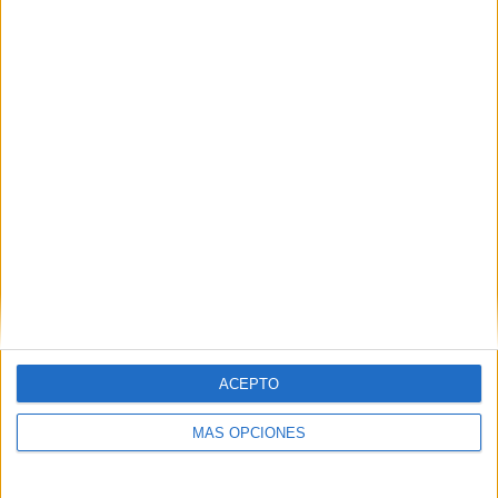
VÍDEO DESTACADO
ACEPTO
MÁS OPCIONES
ARTÍCULOS ALEATORIOS