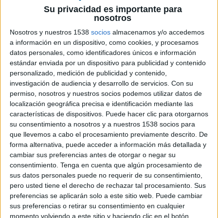
10 DE ABRIL DE 2018
Su privacidad es importante para
nosotros
La tienda de
imprenta online print24.com
, que
Nosotros y nuestros 1538
socios
almacenamos y/o accedemos
es re
conocida por su opción de entrega rápida en
a información en un dispositivo, como cookies, y procesamos
3-2-1 (incluyendo una gran cantidad de
datos personales, como identificadores únicos e información
productos disponibles en tan solo un día), ofrece
estándar enviada por un dispositivo para publicidad y contenido
personalizado, medición de publicidad y contenido,
a sus clientes dos códigos de cupones, por tiempo
investigación de audiencia y desarrollo de servicios.
Con su
limitado, por valor de 25€ y 50€ para la impresión
permiso, nosotros y nuestros socios podemos utilizar datos de
de grandes tiradas.
localización geográfica precisa e identificación mediante las
características de dispositivos. Puede hacer clic para otorgarnos
Los códigos de cupones son válidos hasta el 31 de
su consentimiento a nosotros y a nuestros 1538 socios para
Mayo de 2018 y pueden canjearse con cualquiera
que llevemos a cabo el procesamiento previamente descrito. De
de nuestros productos y categorías (como por
forma alternativa, puede acceder a información más detallada y
ejemplo, Publicidad, Productos de imprenta de
cambiar sus preferencias antes de otorgar o negar su
gran formato o incluso en nuestros productos
consentimiento.
Tenga en cuenta que algún procesamiento de
más clásicos). ¡Hay muchos Top sellers
sus datos personales puede no requerir de su consentimiento,
disponibles en las diferentes líneas de productos!
pero usted tiene el derecho de rechazar tal procesamiento. Sus
Incluyendo, por ejemplo,
Catálogos
,
Libros
,
preferencias se aplicarán solo a este sitio web. Puede cambiar
sus preferencias o retirar su consentimiento en cualquier
Roll-Ups
y
Banderolas de playa
.
momento volviendo a este sitio y haciendo clic en el botón