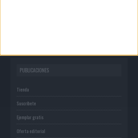
Publicidad
Normas de uso
Política de privacidad
PUBLICACIONES
Tienda
Suscríbete
Ejemplar gratis
Oferta editorial