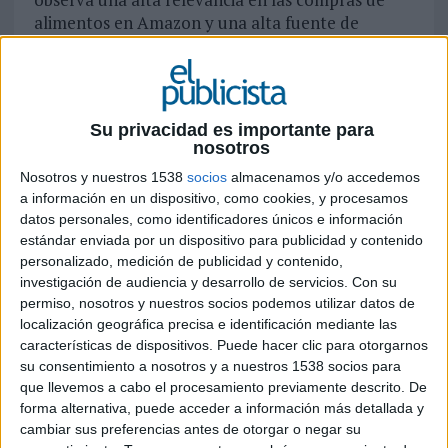
alimentos en Amazon y una alta fuente de
búsquedas relacionadas con comida comparado
con 2020 (especialmente productos de cocción
como el harina y la levadura en Reino Unido,
Francia e Italia).
Su privacidad es importante para
nosotros
En España hubo una exploción en los niveles de
búsqueda de harina y de diferentes tipos de
Nosotros y nuestros 1538
socios
almacenamos y/o accedemos
a información en un dispositivo, como cookies, y procesamos
harina (como harina de coco, harina de arroz,
datos personales, como identificadores únicos e información
harina de almendra) entre febrero y junio -
estándar enviada por un dispositivo para publicidad y contenido
probablemente adjudicado al afán de almacenar
personalizado, medición de publicidad y contenido,
productos- que rápidamente decreció en los
investigación de audiencia y desarrollo de servicios.
Con su
promedios de búsquedas, una vez que los
permiso, nosotros y nuestros socios podemos utilizar datos de
consumidores entendieron que los negocios
localización geográfica precisa e identificación mediante las
físicos esenciales continuarían a permanecer
características de dispositivos. Puede hacer clic para otorgarnos
abiertos durante las restricciones
su consentimiento a nosotros y a nuestros 1538 socios para
gubernamentales debido a la pandemia.
que llevemos a cabo el procesamiento previamente descrito. De
forma alternativa, puede acceder a información más detallada y
●
Trabajo remoto
- Esta tendencia ha llegado
cambiar sus preferencias antes de otorgar o negar su