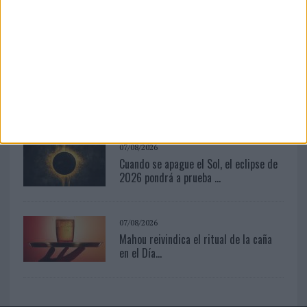
Vueling convierte los recuerdos en
souvenirs con IA
10/08/2026
Joaquín Lorente: 'Una marca es un
valor en la mente de la...
07/08/2026
Cuando se apague el Sol, el eclipse de
2026 pondrá a prueba ...
07/08/2026
Mahou reivindica el ritual de la caña
en el Día...