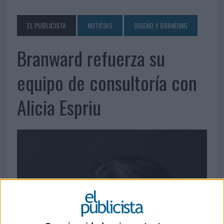
EL PUBLICISTA
NOTICIAS
DISEÑO Y BRANDING
Branward refuerza su
equipo de consultoría con
Alicia Espriu