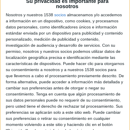
Su privacidad es importante para
nosotros
Nosotros y nuestros 1538
socios
almacenamos y/o accedemos
a información en un dispositivo, como cookies, y procesamos
datos personales, como identificadores únicos e información
estándar enviada por un dispositivo para publicidad y contenido
personalizado, medición de publicidad y contenido,
investigación de audiencia y desarrollo de servicios.
Con su
permiso, nosotros y nuestros socios podemos utilizar datos de
localización geográfica precisa e identificación mediante las
características de dispositivos. Puede hacer clic para otorgarnos
su consentimiento a nosotros y a nuestros 1538 socios para
que llevemos a cabo el procesamiento previamente descrito. De
forma alternativa, puede acceder a información más detallada y
cambiar sus preferencias antes de otorgar o negar su
consentimiento.
Tenga en cuenta que algún procesamiento de
sus datos personales puede no requerir de su consentimiento,
pero usted tiene el derecho de rechazar tal procesamiento. Sus
19 DE MAYO DE 2011
preferencias se aplicarán solo a este sitio web. Puede cambiar
sus preferencias o retirar su consentimiento en cualquier
Espriu será nombrada Senior Brand Consultant
momento volviendo a este sitio y haciendo clic en el botón
para la oficina de la compañía en Barcelona