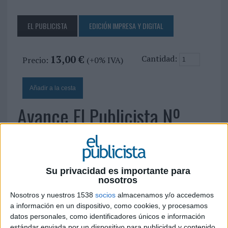
EL PUBLICISTA
EDICIÓN IMPRESA Y DIGITAL
13,00 €
Cantidad:
Precio:
(+0% IVA)
Avance El Publicista Nº
246: Festival El Sol
25 DE MAYO DE 2011
Su privacidad es importante para
nosotros
Nosotros y nuestros 1538
socios
almacenamos y/o accedemos
a información en un dispositivo, como cookies, y procesamos
datos personales, como identificadores únicos e información
estándar enviada por un dispositivo para publicidad y contenido