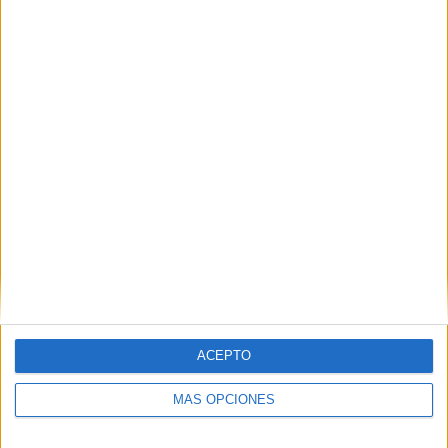
ARTÍCULOS ALEATORIOS
07/08/2026
‘Show Your Spirit’, de
ACEPTO
autoproducción de MG Spirit
MÁS OPCIONES
FICHA TÉCNICA Anunciante: MG Spirit Marca: MG