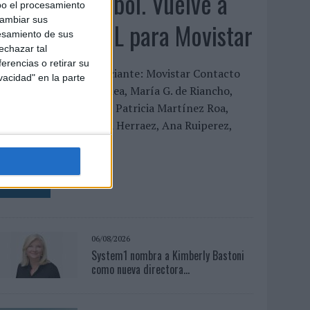
‘Vuelve el fútbol. Vuelve a
bo el procesamiento
cambiar sus
soñar’, de VML para Movistar
esamiento de sus
echazar tal
erencias o retirar su
FICHA TÉCNICA Anunciante: Movistar Contacto
vacidad" en la parte
liente: Aitor Goyenechea, María G. de Riancho,
ñigo Gómez de Segura, Patricia Martínez Roa,
anessa Solana, Mónica Herraez, Ana Ruiperez,
ucía...
LEER MÁS
06/08/2026
System1 nombra a Kimberly Bastoni
como nueva directora...