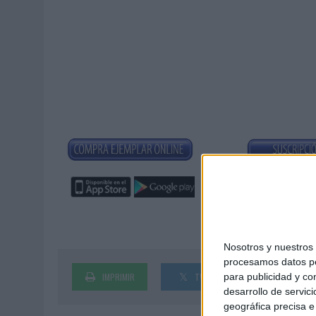
03/08/2026
|
‘VUELVE EL FÚTBOL. VUELVE A SOÑAR’, DE VML PARA MO
07/08/2026
|
CUANDO SE APAGUE EL SOL, EL ECLIPSE DE 2026 POND
Nosotros y nuestro
procesamos datos per
para publicidad y co
IMPRIMIR
TWEET
SHARE
desarrollo de servici
geográfica precisa e 