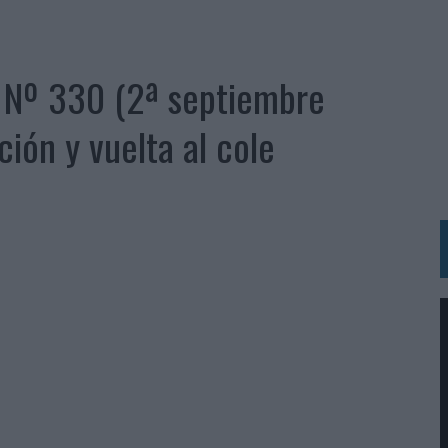
IRECTORA COMERCIAL GLOBAL
BLE INSPIRADA EN CORNETTO, CALIPPO Y SOLERO
a Nº 330 (2ª septiembre
MAR EL PATRIMONIO HISTÓRICO EN ACTIVOS CULTURALES Y ECONÓMICOS
ción y vuelta al cole
LA GESTIÓN DE SUS RELACIONES CON LOS MEDIOS
ARIO EN SU ÚLTIMA CAMPAÑA INTERNACIONAL
N DE MARCA A LARGO PLAZO Y LA MEDICIÓN SON DOS CARAS DE LA MISMA
N HOTELS & RESORTS
VECES’, DE INUSUALY PARA CERVEZA CAPAZ
 PARA ORANGE
 UNA OPORTUNIDAD DE INCLUSIÓN
RANO’
UDIO EN SU NUEVA CAMPAÑA GLOBAL DE MARCA