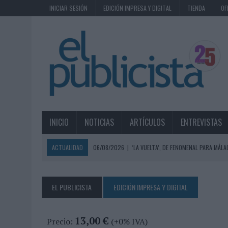
INICIAR SESIÓN
EDICIÓN IMPRESA Y DIGITAL
TIENDA
OF
INICIO
NOTICIAS
ARTÍCULOS
ENTREVISTAS
ACTUALIDAD
06/08/2026
|
‘LA VUELTA’, DE FENOMENAL PARA MÁLA
06/08/2026
|
SIETE DE CADA DIEZ EMPRESAS ESPAÑOLAS NO INTEGRA
06/08/2026
|
EL MERCADO PUBLICITARIO CAE UN 2,6% EN 2025, A
EL PUBLICISTA
EDICIÓN IMPRESA Y DIGITAL
06/08/2026
|
LA TELEVISIÓN SIGUE LIDERANDO EL CONSUMO DE MEDI
06/08/2026
|
EL USO DE LA IA GENERATIVA ALCANZA YA AL 62% DE L
13,00 €
Precio:
(+0% IVA)