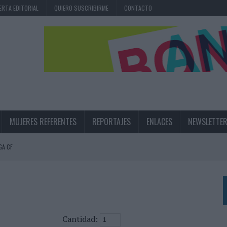
ERTA EDITORIAL
QUIERO SUSCRIBIRME
CONTACTO
MUJERES REFERENTES
REPORTAJES
ENLACES
NEWSLETTE
GA CF
N LA INFANCIA EN SU ESTRATEGIA
UNQUE LOS MEDIOS CONTROLADOS MANTIENEN EL CRECIMIENTO
OS EN VERANO Y SUPERA AL MÓVIL COMO DISPOSITIVO MÁS UTILIZADO
OS ESPAÑOLES
Cantidad: