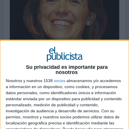
Su privacidad es importante para
nosotros
Nosotros y nuestros 1538
socios
almacenamos y/o accedemos
a información en un dispositivo, como cookies, y procesamos
datos personales, como identificadores únicos e información
28 DE JUNIO DE 2007
estándar enviada por un dispositivo para publicidad y contenido
personalizado, medición de publicidad y contenido,
Entrevista con Ana Grandía, vicepresidenta de
investigación de audiencia y desarrollo de servicios.
Con su
Global Events.
permiso, nosotros y nuestros socios podemos utilizar datos de
Global Events ha iniciado una nueva andadura
localización geográfica precisa e identificación mediante las
dando entrada en su accionariado a la firma de