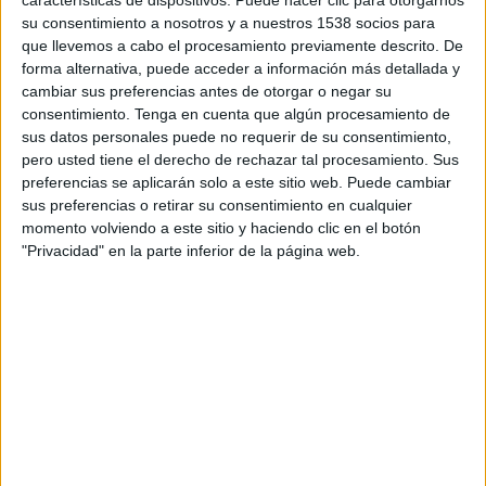
características de dispositivos. Puede hacer clic para otorgarnos
capital riesgo Banesto Enisa Sepi Desarrollo FCR,
su consentimiento a nosotros y a nuestros 1538 socios para
que controlará, en un primer momento, el 25%
que llevemos a cabo el procesamiento previamente descrito. De
de la firma espacializada en el mundo de los
forma alternativa, puede acceder a información más detallada y
eventos.
Ver más información
.
cambiar sus preferencias antes de otorgar o negar su
consentimiento.
Tenga en cuenta que algún procesamiento de
El objetivo es crecer en el mercado nacional y
sus datos personales puede no requerir de su consentimiento,
pero usted tiene el derecho de rechazar tal procesamiento. Sus
expandir la red internacional en mercados
preferencias se aplicarán solo a este sitio web. Puede cambiar
atractivos para lso anunciantes interesados en
sus preferencias o retirar su consentimiento en cualquier
alcanzar al público de habla hispana.
El
momento volviendo a este sitio y haciendo clic en el botón
Publicista
le ha pedido su opinión sobre este
"Privacidad" en la parte inferior de la página web.
hecho a la vicepresidente de la empresa, Ana
Grandía.
¿Podría explicar las condiciones del
acuerdo alcanzado con Banesto Enisa Sepi
Desarrollo FCR? ¿Qué cifra es la que ha
invertido el fondo de inversión en la
compra del 25% de la firma?
Por propia política de empresa no nos es posible