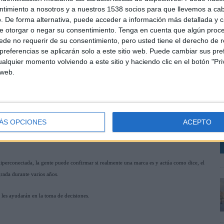
ntimiento a nosotros y a nuestros 1538 socios para que llevemos a ca
. De forma alternativa, puede acceder a información más detallada y 
la definan, lo realmente importante en una marca es su personalidad y su forma de
e otorgar o negar su consentimiento.
Tenga en cuenta que algún proc
de no requerir de su consentimiento, pero usted tiene el derecho de r
referencias se aplicarán solo a este sitio web. Puede cambiar sus pref
 lenguaje que las marcas tienen para trasladar sus mensajes, a través de los diferentes
alquier momento volviendo a este sitio y haciendo clic en el botón "Pri
ellos.
 web.
C
itorio de marca deseado.
R
 construir juntos una marca.
T
ÁS OPCIONES
ACEPTO
es hoy en día. Hoy en día hay una gran dificultad para que las marcas ganen esta
hiperconectada, la gente puede confirmar si realmente una marca es y actúa como dice, el
rada durante varios años.
 les ayudarán en la toma de decisiones.