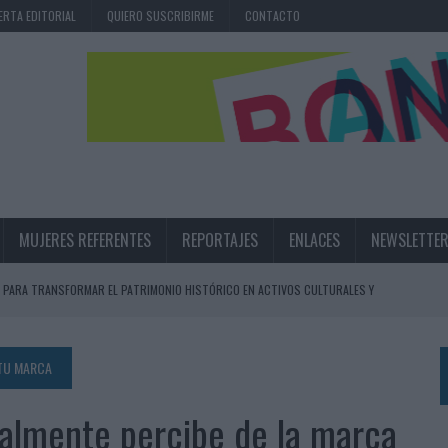
ERTA EDITORIAL
QUIERO SUSCRIBIRME
CONTACTO
MUJERES REFERENTES
REPORTAJES
ENLACES
NEWSLETTE
 PARA TRANSFORMAR EL PATRIMONIO HISTÓRICO EN ACTIVOS CULTURALES Y
LA GESTIÓN DE SUS RELACIONES CON LOS MEDIOS
 TU MARCA
ARIO EN SU ÚLTIMA CAMPAÑA INTERNACIONAL
realmente percibe de la marca
N DE MARCA A LARGO PLAZO Y LA MEDICIÓN SON DOS CARAS DE LA MISMA