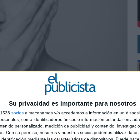
L PRIMER SEMESTRE HASTA LOS 196 MILLONES DE EUROS
 COMO MEDIA MANAGEMENT & DELIVERY PRESIDENT
Su privacidad es importante para nosotros
 vez son más competitivos, aumentan las ofertas de productos y servicios y las opciones
s 1538
socios
almacenamos y/o accedemos a información en un disposit
 la confianza y la vinculación con las marcas.
sonales, como identificadores únicos e información estándar enviada 
ntenido personalizado, medición de publicidad y contenido, investigaci
0
os.
Con su permiso, nosotros y nuestros socios podemos utilizar datos 
identificación mediante las características de dispositivos. Puede hacer
 ellas.