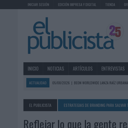
INICIAR SESIÓN
EDICIÓN IMPRESA Y DIGITAL
TIENDA
OF
INICIO
NOTICIAS
ARTÍCULOS
ENTREVISTAS
ACTUALIDAD
05/08/2026
|
BEON WORLDWIDE LANZA RAÍZ URBANA
ECONÓMICOS
05/08/2026
|
FABRA COMUNICACIÓN INCORPORA A CASONÁ Y ASUME 
EL PUBLICISTA
ESTRATEGIAS DE BRANDING PARA SALVAR
05/08/2026
|
LOPESAN HOTELS & RESORTS ACERCA EL PARAÍSO CAN
Reflejar lo que la gente 
05/08/2026
|
LUIS ARQUILLOS (BURGO DE ARIAS): “LA CONSTRUCCIÓ