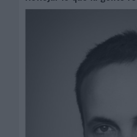
MONEDA”
04/08/2026
|
‘EL PARAÍSO MÁS CERCA’, DE 22GRADOS PARA LOPESA
04/08/2026
|
‘LA ÚNICA CERVEZA DEL MUNDO QUE SE DISFRUTA DOS 
04/08/2026
|
‘EL FÚTBOL SIN LAS PERSONAS’, DE DENTSU CREATIVE
04/08/2026
|
CAPAZ, LA CERVEZA QUE CONVIERTE CADA BOTELLA EN
04/08/2026
|
BABARIA Y MAXIBON SON ‘EL MATCH PERFECTO DEL VE
04/08/2026
|
AUDIBLE REIVINDICA EL PODER TRANSFORMADOR DEL A
03/08/2026
|
‘VUELVE EL FÚTBOL. VUELVE A SOÑAR’, DE VML PARA MO
03/08/2026
|
MOVISTAR APELA A LA ILUSIÓN DE LAS AFICIONES PARA
03/08/2026
|
EL REAL BETIS INVITA A LOS AFICIONADOS A DISEÑAR 
03/08/2026
|
KFC CONVIERTE LOS UBER EN UN HOMENAJE AL UNIVERS
03/08/2026
|
BACK MARKET PONE A LA MADRE DE SU FUNDADOR COMO
03/08/2026
|
PRESENTADO EL JURADO DE LOS PREMIOS DE MARKETI
31/07/2026
|
‘FROZEN DUNKIN’ X CALIPPO®’, AUTOPRODUCCIÓN DE 