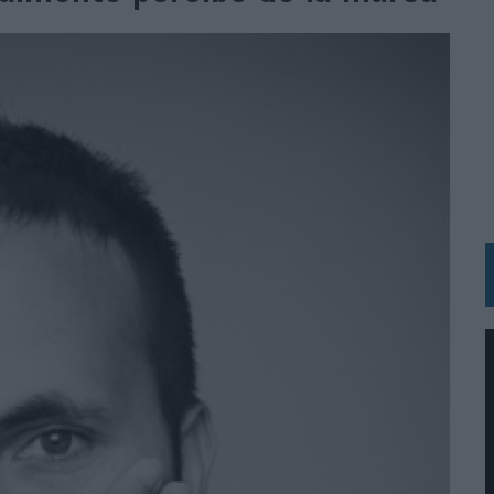
N HOTELS & RESORTS
VECES’, DE INUSUALY PARA CERVEZA CAPAZ
 PARA ORANGE
 UNA OPORTUNIDAD DE INCLUSIÓN
RANO’
UDIO EN SU NUEVA CAMPAÑA GLOBAL DE MARCA
VISTAR
 EL REGRESO DEL FÚTBOL
SU PRÓXIMA CAMISETA FOREVER GREEN
O DE 'LOS SIMPSON'
 AVAL DE SU CALIDAD
NG Y COMUNICACIÓN EN EL SECTOR ASEGURADOR 2026
DUNKIN’