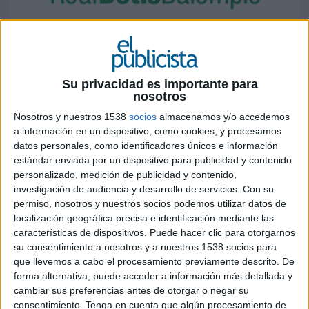
20 DE JULIO DE 2023
La agencia beon. Worldwide ha sido la
encargada de llevar a cabo el homenaje de
Su privacidad es importante para
nosotros
despedida a Joaquín que se celebró el
pasado 6 de junio en el Estadio Benito
Nosotros y nuestros 1538
socios
almacenamos y/o accedemos
Villamarín
a información en un dispositivo, como cookies, y procesamos
datos personales, como identificadores únicos e información
La despedida de Joaquín Sánchez tuvo lugar el 6
estándar enviada por un dispositivo para publicidad y contenido
de junio en el Estadio Benito Villamarín.
personalizado, medición de publicidad y contenido,
investigación de audiencia y desarrollo de servicios.
Con su
Alrededor de 60.000 personas quisieron decir
permiso, nosotros y nuestros socios podemos utilizar datos de
adiós al futbolista.
localización geográfica precisa e identificación mediante las
características de dispositivos. Puede hacer clic para otorgarnos
El homenaje consistió en un partido amistoso y
su consentimiento a nosotros y a nuestros 1538 socios para
una fiesta para celebrar su gran trayectoria en el
que llevemos a cabo el procesamiento previamente descrito. De
mundo del fútbol.
forma alternativa, puede acceder a información más detallada y
cambiar sus preferencias antes de otorgar o negar su
Para Darío Regattieri, CEO de
beon.
consentimiento.
Tenga en cuenta que algún procesamiento de