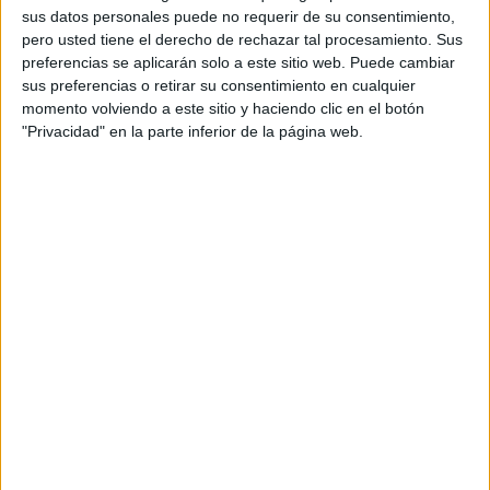
Worldwide
:
“Es todo un honor poder darle el
sus datos personales puede no requerir de su consentimiento,
adiós a Joaquín, uno de los grandes de este país,
pero usted tiene el derecho de rechazar tal procesamiento. Sus
desde el corazón del Betis y celebrar con todos los
preferencias se aplicarán solo a este sitio web. Puede cambiar
béticos y con todos los aficionados del fútbol una
sus preferencias o retirar su consentimiento en cualquier
grandísima noche”.
momento volviendo a este sitio y haciendo clic en el botón
"Privacidad" en la parte inferior de la página web.
Beon. Worldwide se encargó de la producción del
evento, llevando a cabo la regiduría de la gala;
las activaciones; las actuaciones que tuvieron
lugar durante el homenaje y el DJ set que
amenizó la jornada, así como el espectáculo de
fin de fiesta.
Uno de los grandes retos a nivel de producción
fue el montaje y desmontaje hasta en dos
ocasiones del escenario circular de 8 metros de
diámetro, que se realizó en menos de 5 minutos.
Para las activaciones se implementaron
diferentes acciones ideadas para hacer que todos