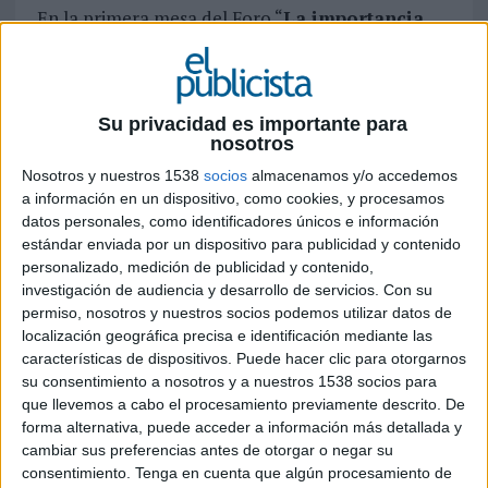
En la primera mesa del Foro “
La importancia
del MICE en el Turismo, la Empresa y las
Organizaciones
” intervino Marta Blanco,
presidenta del Consejo de Turismo, Cultura y
Deporte de CEOE y presidenta de CEOE
Su privacidad es importante para
Internacional. Quien señaló que este “es un
nosotros
sector fundamental para la reactivación
Nosotros y nuestros 1538
socios
almacenamos y/o accedemos
económica” y que las empresas pueden aportar
a información en un dispositivo, como cookies, y procesamos
mucho para esta recuperación, pero con un plan
datos personales, como identificadores únicos e información
de apoyo específico que les ayude a superar este
estándar enviada por un dispositivo para publicidad y contenido
momento. “Necesitamos un plan de apoyo
personalizado, medición de publicidad y contenido,
investigación de audiencia y desarrollo de servicios.
Con su
urgente que genere confianza”, añadía. El
permiso, nosotros y nuestros socios podemos utilizar datos de
turismo es el principal sector exportador, el
localización geográfica precisa e identificación mediante las
16,5% sobre el total, señaló Blanco y añadió, “hay
características de dispositivos. Puede hacer clic para otorgarnos
que trabajar en una estrategia MICE para
su consentimiento a nosotros y a nuestros 1538 socios para
reactivar el tejido productivo, para que España
que llevemos a cabo el procesamiento previamente descrito. De
continúe siendo una referencia a nivel
forma alternativa, puede acceder a información más detallada y
internacional".
cambiar sus preferencias antes de otorgar o negar su
consentimiento.
Tenga en cuenta que algún procesamiento de