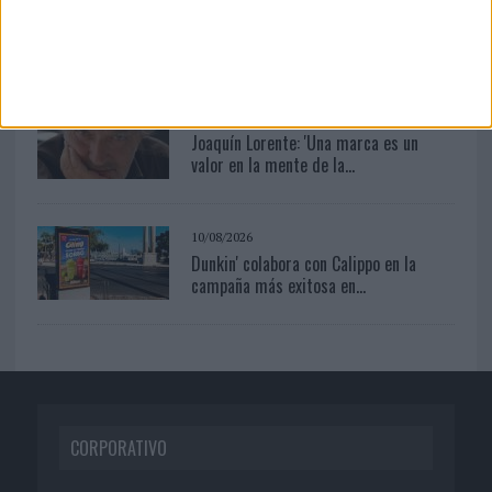
Patrón convierte el nuevo single de
Arón Piper en una...
10/08/2026
Joaquín Lorente: 'Una marca es un
valor en la mente de la...
10/08/2026
Dunkin' colabora con Calippo en la
campaña más exitosa en...
CORPORATIVO