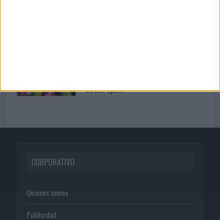
04/08/2026
‘El Match Perfecto del Verano’, de
Crush para Maxibon
07/08/2026
‘Show Your Spirit’, de autoproducción
de MG Spirit
CORPORATIVO
Quienes somos
Publicidad