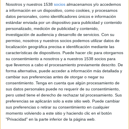
narrativa de la colección del diseñador.
Nosotros y nuestros 1538
socios
almacenamos y/o accedemos
a información en un dispositivo, como cookies, y procesamos
La exposición se lanzará el próximo 29 de julio y
datos personales, como identificadores únicos e información
estará disponible durante 12 meses en la
estándar enviada por un dispositivo para publicidad y contenido
plataforma de realidad virtual del Museum of
personalizado, medición de publicidad y contenido,
Other Realities, para ser disfrutada con gafas de
investigación de audiencia y desarrollo de servicios.
Con su
realidad virtual premium como las HTC Vive
permiso, nosotros y nuestros socios podemos utilizar datos de
Cosmos o Pro.
localización geográfica precisa e identificación mediante las
características de dispositivos. Puede hacer clic para otorgarnos
La experiencia narra el trabajo de tres
su consentimiento a nosotros y a nuestros 1538 socios para
destacados diseñadores, seleccionados por FIA, y
que llevemos a cabo el procesamiento previamente descrito. De
forma alternativa, puede acceder a información más detallada y
da la posibilidad a la audiencia de
cambiar sus preferencias antes de otorgar o negar su
interactuar con el
show
en tiempo real en 3D
consentimiento.
Tenga en cuenta que algún procesamiento de
mediante el uso de gafas de RV
, generando
sus datos personales puede no requerir de su consentimiento,
una experiencia de entretenimiento virtual única.
pero usted tiene el derecho de rechazar tal procesamiento. Sus
En ella, los visitantes accederán a una sala de
preferencias se aplicarán solo a este sitio web. Puede cambiar
exposiciones en la que podrán contemplar las
sus preferencias o retirar su consentimiento en cualquier
prendas y tres portales que representarán el
momento volviendo a este sitio y haciendo clic en el botón
Storyworld
de cada proyecto. Aquellos usuarios
"Privacidad" en la parte inferior de la página web.
que no tengan acceso a tecnología de realidad