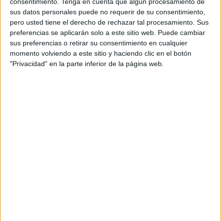
consentimiento.
Tenga en cuenta que algún procesamiento de
(IMCC), que representa el estándar europeo de
sus datos personales puede no requerir de su consentimiento,
activación de marca y comunicación de
pero usted tiene el derecho de rechazar tal procesamiento. Sus
marketing integrada, una industria que
preferencias se aplicarán solo a este sitio web. Puede cambiar
representa una enorme parte de la inversión en
sus preferencias o retirar su consentimiento en cualquier
marketing y soluciones creativas de las empresas.
momento volviendo a este sitio y haciendo clic en el botón
"Privacidad" en la parte inferior de la página web.
A principios de este año, el Consejo, junto con los
premios, se renombró para unificar aún más la
comunidad de marketing promocional.
Los Premios IMPACT, anteriormente conocidos
como Premios Europeos IMC, están abiertos a los
ganadores de premios nacionales de los 6 países
miembros: República Checa, Grecia, Irlanda,
Italia, España y el Reino Unido. Todos los
ganadores nacionales pueden participar (Bronce,
Plata y Oro) en la competición. En caso de que no
existan premios en su país, podrá inscribirse sin el
requisito previo de ganar un concurso nacional.
Las campañas deben haberse ejecutado en un