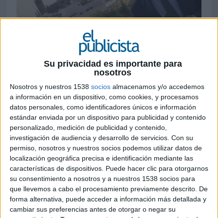
5 DE DICIEMBRE DE 2022
Su privacidad es importante para
nosotros
Es la primera vez que un español accede a
Nosotros y nuestros 1538
socios
almacenamos y/o accedemos
este cargo de los premios europeos que
a información en un dispositivo, como cookies, y procesamos
abren ahora su convocatoria de 2022
datos personales, como identificadores únicos e información
estándar enviada por un dispositivo para publicidad y contenido
La Asociación Europea de Agencias de
personalizado, medición de publicidad y contenido,
Comunicación (EACA) y su Consejo IMPACT han
investigación de audiencia y desarrollo de servicios.
Con su
permiso, nosotros y nuestros socios podemos utilizar datos de
anunciado la convocatoria de inscripciones para
localización geográfica precisa e identificación mediante las
los
Premios IMPACT 2022 Interactive
características de dispositivos. Puede hacer clic para otorgarnos
Marketing, Promotion and Activation
su consentimiento a nosotros y a nuestros 1538 socios para
Awards.
que llevemos a cabo el procesamiento previamente descrito. De
forma alternativa, puede acceder a información más detallada y
El IMPACT Council es el nuevo nombre del
cambiar sus preferencias antes de otorgar o negar su
Integrated Marketing Communications Council