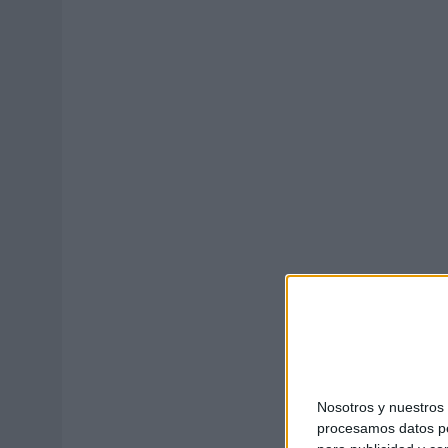
31/07/2026
|
MAKING SCIENCE AUMENTA UN 12,8% SUS VENTAS EN E
31/07/2026
|
WPP MEDIA SUMA A SU EQUIPO A JUAN ANTONIO ORTIZ
06/08/2026
|
LA IA ESTÁ SUBIENDO EL LISTÓN DE LA CREATIVIDAD
Nosotros y nuestro
procesamos datos per