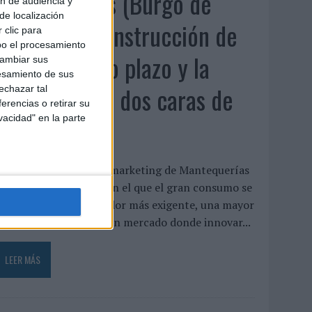
Luis Arquillos (Burgo de
ón de audiencia y
de localización
Arias): “La construcción de
 clic para
bo el procesamiento
marca a largo plazo y la
cambiar sus
esamiento de sus
medición son dos caras de
echazar tal
erencias o retirar su
vacidad" en la parte
la misma ...
uis Arquillos dirige el marketing de Mantequerías
rias en un momento en el que el gran consumo se
enfrenta a un consumidor más exigente, una mayor
resión competitiva y un mercado donde innovar...
LEER MÁS