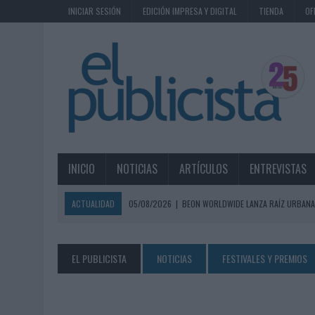
INICIAR SESIÓN
EDICIÓN IMPRESA Y DIGITAL
TIENDA
OF
INICIO
NOTICIAS
ARTÍCULOS
ENTREVISTAS
ACTUALIDAD
05/08/2026
|
BEON WORLDWIDE LANZA RAÍZ URBANA
ECONÓMICOS
05/08/2026
|
FABRA COMUNICACIÓN INCORPORA A CASONÁ Y ASUME 
EL PUBLICISTA
NOTICIAS
FESTIVALES Y PREMIOS
05/08/2026
|
LOPESAN HOTELS & RESORTS ACERCA EL PARAÍSO CAN
05/08/2026
|
LUIS ARQUILLOS (BURGO DE ARIAS): “LA CONSTRUCCIÓ