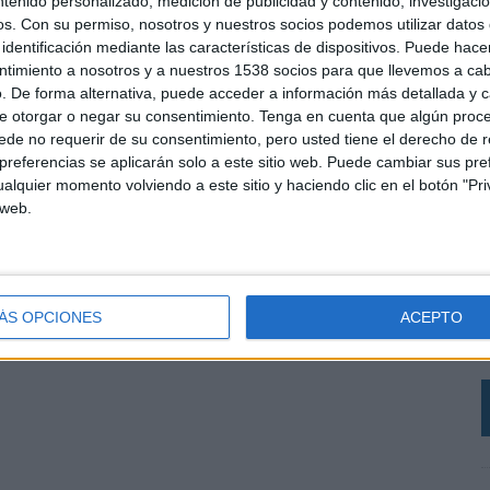
ntenido personalizado, medición de publicidad y contenido, investigaci
os.
Con su permiso, nosotros y nuestros socios podemos utilizar datos 
identificación mediante las características de dispositivos. Puede hacer
ntimiento a nosotros y a nuestros 1538 socios para que llevemos a ca
. De forma alternativa, puede acceder a información más detallada y 
e otorgar o negar su consentimiento.
Tenga en cuenta que algún proc
de no requerir de su consentimiento, pero usted tiene el derecho de r
referencias se aplicarán solo a este sitio web. Puede cambiar sus pref
alquier momento volviendo a este sitio y haciendo clic en el botón "Pri
 web.
L
A
ÁS OPCIONES
ACEPTO
p