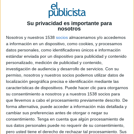
31 DE MAYO DE 2016
Ha sido realizada por la agencia de
publicidad fairweather/ssba.
Su privacidad es importante para
nosotros
Bajo el título “El Futuro de la Comunicación
Nosotros y nuestros 1538
socios
almacenamos y/o accedemos
Infantil. La Generación Z”, se desarrollará la XII
a información en un dispositivo, como cookies, y procesamos
edición del Festival Internacional de
datos personales, como identificadores únicos e información
Comunicación Infantil, El Chupete, que tendrá
estándar enviada por un dispositivo para publicidad y contenido
lugar los días 6 y 7 de julio de 2016 en Madrid, y
personalizado, medición de publicidad y contenido,
reunirá a expertos y profesionales del mundo de
investigación de audiencia y desarrollo de servicios.
Con su
la comunicación, la tecnología, la creatividad y la
permiso, nosotros y nuestros socios podemos utilizar datos de
infancia. (www.elchupete.com)
localización geográfica precisa e identificación mediante las
características de dispositivos. Puede hacer clic para otorgarnos
La campaña creada para este año basa su
su consentimiento a nosotros y a nuestros 1538 socios para
que llevemos a cabo el procesamiento previamente descrito. De
creatividad en la definición objetiva de la
forma alternativa, puede acceder a información más detallada y
“Generación Z”, sin dramatizar, ni exagerar,
cambiar sus preferencias antes de otorgar o negar su
planteando una realidad de una generación que
consentimiento.
Tenga en cuenta que algún procesamiento de
ha nacido y vive rodeada de pantallas y que
sus datos personales puede no requerir de su consentimiento,
según todos los estudios, tiene una cualidad por
pero usted tiene el derecho de rechazar tal procesamiento. Sus