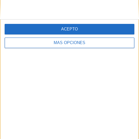
VÍDEO DESTACADO
ACEPTO
MÁS OPCIONES
ARTÍCULOS ALEATORIOS