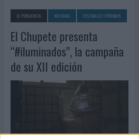
EL PUBLICISTA
NOTICIAS
FESTIVALES Y PREMIOS
El Chupete presenta
“#iluminados”, la campaña
de su XII edición