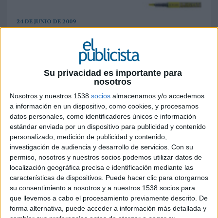
24 DE JUNIO DE 2009
Han venido vía publicidad exterior e innovación
en medios de la mano de Grey España, El
Laboratorio, Universal McCann y Gap's. Ningún
Su privacidad es importante para
premio español en el área de radio, sección
nosotros
fallada esta mañana. Hasta ahora, España lleva
Nosotros y nuestros 1538
socios
almacenamos y/o accedemos
15 leones. En la imagen, campaña de Grey
a información en un dispositivo, como cookies, y procesamos
premiada con una plata en exterior.
datos personales, como identificadores únicos e información
La industria publicitaria española consigue cuatro leones más en Cannes, concretamente dos
estándar enviada por un dispositivo para publicidad y contenido
bronces en exterior y una plata y un bronce en innovación en medios. En exterior las agencias
personalizado, medición de publicidad y contenido,
investigación de audiencia y desarrollo de servicios.
Con su
premiadas han sido Grey España por una pieza ('Submarino') realizada para Pilot y el Laboratorio,
permiso, nosotros y nuestros socios podemos utilizar datos de
que con 'Iros a la porra' , de Bwin (gran premio de exterior en la pasada edición de El Sol) sólo
localización geográfica precisa e identificación mediante las
consigue un bronce en la ciudad francesa.
características de dispositivos. Puede hacer clic para otorgarnos
Por su parte Universal McCann y Gap'se llevan una plata y un bronce, respectivamente, en el área de
su consentimiento a nosotros y a nuestros 1538 socios para
medios con sus campañas 'Campanadas' (Master Card) y 'Etiquetas' (Ayuntamiento de Pamplona).
que llevemos a cabo el procesamiento previamente descrito. De
Los grandes premios de ambas secciones han ido a manos de TBWA Johanesburgo, con una
forma alternativa, puede acceder a información más detallada y
campaña ideada para Thezimbabwean y para la agencia japonesa JWT Tokio, por aprovechar la red