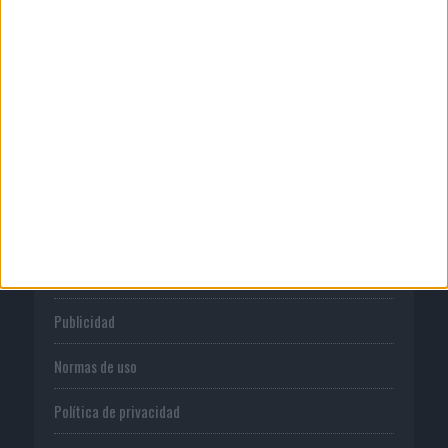
04/08/2026
Audible reivindica el poder
transformador del audio en su...
CORPORATIVO
Quienes somos
Publicidad
Normas de uso
Política de privacidad