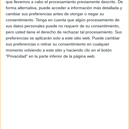
agencias, así como expertos en el ámbito de la
que llevemos a cabo el procesamiento previamente descrito. De
forma alternativa, puede acceder a información más detallada y
educación:
cambiar sus preferencias antes de otorgar o negar su
Amaya Coronado – Co-Founder y Directora
consentimiento.
Tenga en cuenta que algún procesamiento de
Madrid Content School
sus datos personales puede no requerir de su consentimiento,
Ana Castro – Founder Sound Conections
pero usted tiene el derecho de rechazar tal procesamiento. Sus
Ángela Pacheco – Directora Creativa El Ruso de
preferencias se aplicarán solo a este sitio web. Puede cambiar
Rocky
sus preferencias o retirar su consentimiento en cualquier
Antonio Pacheco
momento volviendo a este sitio y haciendo clic en el botón
Beatriz Faustino – Directora de Marketing
"Privacidad" en la parte inferior de la página web.
Carrefour
Bitan Franco – Founder & CCO Mono Madrid
Daniel Campo – Director El Publicista
Fede Russi – CCO Publicis Group México
Jesús Revuelta – Consultor Independiente
Juan García Escudero - CCO TBWA
Macarena de la Figuera – Directora de Patrocinio
y Eventos Teatro Real
Maite Francés – Directora de Marketing y
Comunicación Asociación Española de
Fabricantes y Juguetes