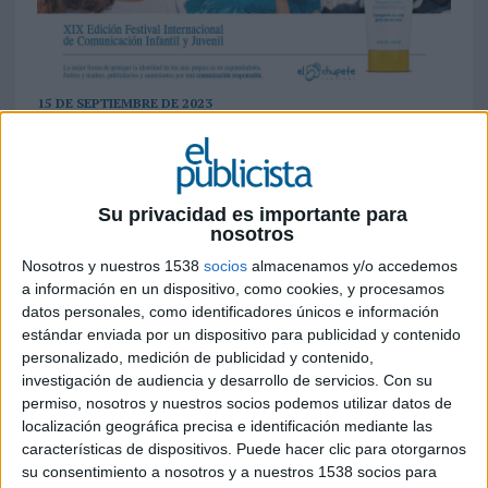
15 DE SEPTIEMBRE DE 2023
El Festival de publicidad infantil y juvenil, que
cierra inscripciones el 29 de septiembre y se
celebrará el 23 de noviembre en Madrid, ha
Su privacidad es importante para
lanzado la campaña de este año: “Comparte su
nosotros
vida, no su cara”, realizada por Manifiesto
Nosotros y nuestros 1538
socios
almacenamos y/o accedemos
a información en un dispositivo, como cookies, y procesamos
El Chupete, Festival Internacional de
datos personales, como identificadores únicos e información
Comunicación Infantil y Juvenil,
ha
estándar enviada por un dispositivo para publicidad y contenido
presentado el jurado de su XIX edición, bajo la
personalizado, medición de publicidad y contenido,
presidencia de Mónica Moro, founder de This is
investigación de audiencia y desarrollo de servicios.
Con su
Libre.
permiso, nosotros y nuestros socios podemos utilizar datos de
localización geográfica precisa e identificación mediante las
Está integrado por diferentes profesionales de
características de dispositivos. Puede hacer clic para otorgarnos
renombre en el mundo del marketing y de
su consentimiento a nosotros y a nuestros 1538 socios para