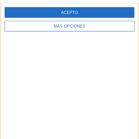
ACEPTO
SÍGUENOS EN FACEBOOK
MÁS OPCIONES
VÍDEO DESTACADO