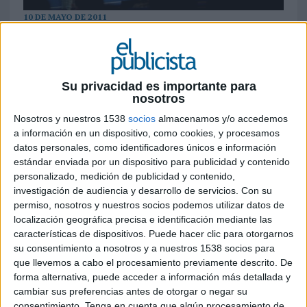
10 DE MAYO DE 2011
Organizados por Publicitarios Implicados con la
participación de numerosos alumnos de varias
universidades españolas
Su privacidad es importante para
nosotros
“Explícanos tu secreto” fue el concepto elegido para que los jóvenes estudiantes
Nosotros y nuestros 1538
socios
almacenamos y/o accedemos
de diferentes universidades del país presentaran sus redacciones. Rocío Molino
a información en un dispositivo, como cookies, y procesamos
Arenas, una alumna de la Universidad Rey Juan Carlos de Madrid, fue
datos personales, como identificadores únicos e información
estándar enviada por un dispositivo para publicidad y contenido
galardonada con el primer premio del con
curso Words Awards 2011, organizado
personalizado, medición de publicidad y contenido,
por Publicitarios
investigación de audiencia y desarrollo de servicios.
Con su
Implicados y
permiso, nosotros y nuestros socios podemos utilizar datos de
celebrado el
localización geográfica precisa e identificación mediante las
pasado 5 de
características de dispositivos. Puede hacer clic para otorgarnos
mayo en la
su consentimiento a nosotros y a nuestros 1538 socios para
Facultad de
que llevemos a cabo el procesamiento previamente descrito. De
forma alternativa, puede acceder a información más detallada y
Comunicació
cambiar sus preferencias antes de otorgar o negar su
Blanquerna. Al
consentimiento.
Tenga en cuenta que algún procesamiento de