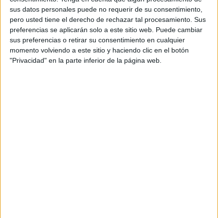
acto asistieron
sus datos personales puede no requerir de su consentimiento,
110 profesionales y estudiantes de publicidad y comunicación,
pero usted tiene el derecho de rechazar tal procesamiento. Sus
preferencias se aplicarán solo a este sitio web. Puede cambiar
El resto de premiados fueron Pío Vergés, Olaya Granado, Sofía Campins y Pol
sus preferencias o retirar su consentimiento en cualquier
Montoy, todos ellos de la Facultad de Comunicació Blanquerna. Entre los
momento volviendo a este sitio y haciendo clic en el botón
premios figuraban una cámara Panasonic Lumix, una suscripción anual a "El
"Privacidad" en la parte inferior de la página web.
Publicista", 200, 100 y 100 euros en libros de Librería Medios y un diploma
acreditativo. El jurado estuvo integrado por Natxo Magro, de Bassat Ogilvy;
Dalmau Oliveras, de Shackleton; Estela Portolés, de BUM; Estefanía Herranz, de
Mis Cavallier; Agnès
Rovira, de Collaborabrands; Richard Wakefield, de RW, y
Antoni Nàter, de
Blanquerna
Comunicació,
que actuó como
presidente del
jurado.
Coincidiendo
con estos
premios Richard